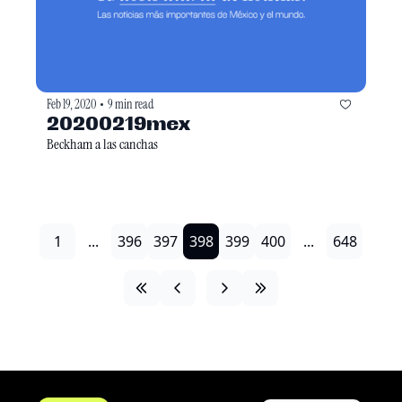
Feb 19, 2020
9 min read
•
20200219mex
Beckham a las canchas
1
...
396
397
398
399
400
...
648