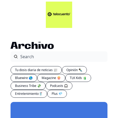
Artículos 📑
Tu Dosis Diaria de Not
Artículos 📑
Plus 💎
Opinión ✒️
Archivo
Entretenimiento🥤
Tu dosis diaria de noticias 📰
Opinión ✒️
Bluewire 🌎
Magazine 🍿
TLK Kids 🧃
Business Tribe 💸
Podcasts 🎧
Entretenimiento🥤
Plus 💎