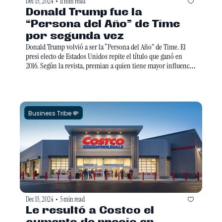
Dec 13, 2024
11 min read
•
Donald Trump fue la 
“Persona del Año” de Time 
por segunda vez 
Donald Trump volvió a ser la “Persona del Año” de Time. El 
presi electo de Estados Unidos repite el título que ganó en 
2016. Según la revista, premian a quien tiene mayor influencia 
global, “para bien o para mal”... Así que tú sabrás si el magnate 
se merece o no este regalo navideño. 
Business Tribe 💸
Dec 13, 2024
5 min read
•
Le resultó a Costco el 