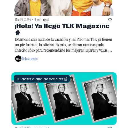
Dec 13, 2024
4 min read
•
¡Hola! Ya llegó TLK Magazine
🍿
Estamos a casi nada de la vacación y las Palomas TLK ya tienen 
un pie fuera de la oficina. Es más, se dieron una escapada 
antecito sólo para recomendarte los mejores lugares y vayas 
armando el plan que más te guste... ve sacando la libretita para 
Te lo cuento
anotar los mejores hacks. 
Tu dosis diaria de noticias 📰