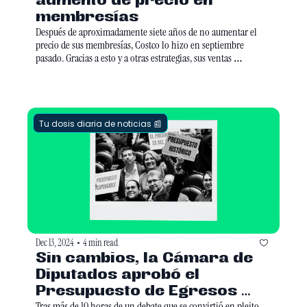
aumento de precio en 
membresías 
Después de aproximadamente siete años de no aumentar el 
precio de sus membresías, Costco lo hizo en septiembre 
pasado. Gracias a esto y a otras estrategias, sus ventas 
aumentaron 7.5% en su comparación anual en el trimestre que 
finalizó el 24 de noviembre de 2024.
Tu dosis diaria de noticias 📰
Dec 13, 2024
4 min read
•
Sin cambios, la Cámara de 
Diputados aprobó el 
Presupuesto de Egresos 
Tras más de 10 horas de un debate que se convirtió en pleito, 