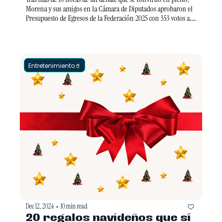
2025
Morena y sus amigos en la Cámara de Diputados aprobaron el 
Presupuesto de Egresos de la Federación 2025 con 353 votos a 
favor y 128 en contra. La oposición presentó 700 reservas, pero 
ninguna pasó. Este presupuesto, de 9.3 billones de pesos, es el 
más austero desde que Morena llegó al poder, con recortes de 
lana a sectores como Salud, el INE y el Poder Judicial. 
Entretenimiento🥤
Dec 12, 2024
10 min read
•
20 regalos navideños que sí 