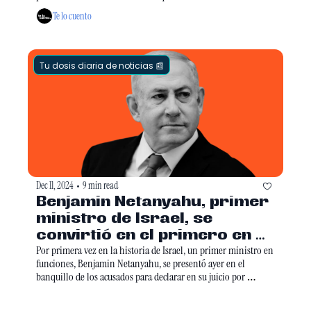
reconfigurando.  
Te lo cuento
Tu dosis diaria de noticias 📰
Dec 11, 2024
9 min read
•
Benjamin Netanyahu, primer 
ministro de Israel, se 
convirtió en el primero en 
su cargo en sentarse a 
Por primera vez en la historia de Israel, un primer ministro en 
funciones, Benjamin Netanyahu, se presentó ayer en el 
enfrentar un juicio penal de 
banquillo de los acusados para declarar en su juicio por 
corrupción.
corrupción. Las acusaciones incluyen tráfico de influencias, 
manipulación de medios y recepción de regalos lujosos a 