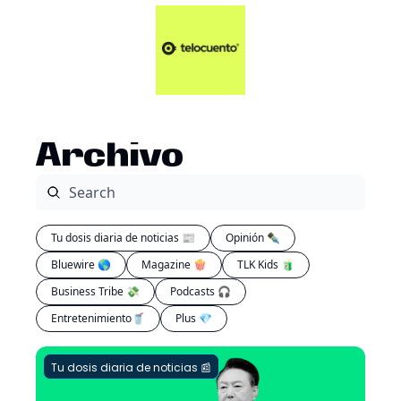
Artículos 📑
Tu Dosis Diaria de Not
Artículos 📑
Plus 💎
Opinión ✒️
Archivo
Entretenimiento🥤
Tu dosis diaria de noticias 📰
Opinión ✒️
Bluewire 🌎
Magazine 🍿
TLK Kids 🧃
Business Tribe 💸
Podcasts 🎧
Entretenimiento🥤
Plus 💎
Tu dosis diaria de noticias 📰