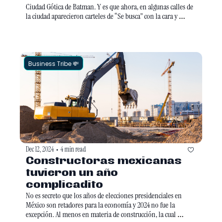
Ciudad Gótica de Batman. Y es que ahora, en algunas calles de 
la ciudad aparecieron carteles de “Se busca” con la cara y 
nombres de varios CEO. Todo esto en el marco del asesinato 
del directivo de UnitedHealthcare, Brian Thompson, que lanzó 
un mensaje en contra de los líderes empresariales en Estados 
Unidos. 
Business Tribe 💸
Dec 12, 2024
4 min read
•
Constructoras mexicanas 
tuvieron un año 
complicadito 
No es secreto que los años de elecciones presidenciales en 
México son retadores para la economía y 2024 no fue la 
excepción. Al menos en materia de construcción, la cual 