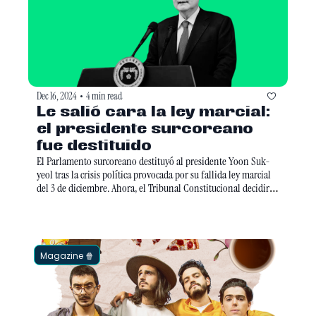
Dec 16, 2024
4 min read
•
Le salió cara la ley marcial: 
el presidente surcoreano 
fue destituido
El Parlamento surcoreano destituyó al presidente Yoon Suk-
yeol tras la crisis política provocada por su fallida ley marcial 
del 3 de diciembre. Ahora, el Tribunal Constitucional decidirá 
en seis meses si la destitución es definitiva, mientras Yoon 
enfrenta una investigación penal. Mientras, el primer 
ministro Han Duck-soo asumió como presidente interino.
Magazine 🍿