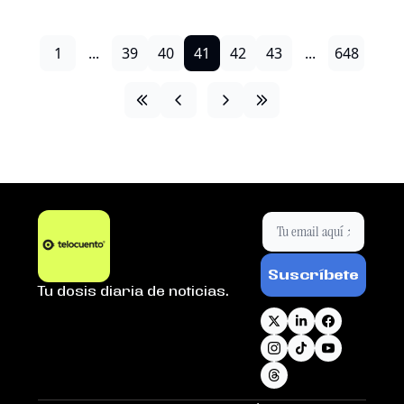
cambio de favores políticos. Netanyahu negó todo.
1
...
39
40
41
42
43
...
648
Suscríbete
Tu dosis diaria de noticias.