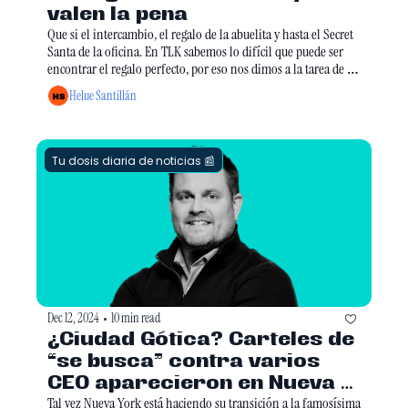
valen la pena 
Que si el intercambio, el regalo de la abuelita y hasta el Secret 
Santa de la oficina. En TLK sabemos lo difícil que puede ser 
encontrar el regalo perfecto, por eso nos dimos a la tarea de 
armar una lista con 20 regalitos que realmente valen la pena. 
Helue Santillán
Échale un ojo.  
Tu dosis diaria de noticias 📰
Dec 12, 2024
10 min read
•
¿Ciudad Gótica? Carteles de 
“se busca” contra varios 
CEO aparecieron en Nueva 
York
Tal vez Nueva York está haciendo su transición a la famosísima 