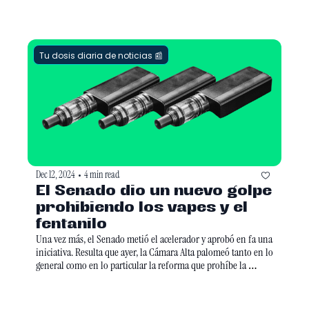
presentó una baja de 15% a tasa anual, ya que se detuvieron 
varias obras por el cambio en la presidencia del Gobierno 
Federal.
Tu dosis diaria de noticias 📰
Dec 12, 2024
4 min read
•
El Senado dio un nuevo golpe 
prohibiendo los vapes y el 
fentanilo  
Una vez más, el Senado metió el acelerador y aprobó en fa una 
iniciativa. Resulta que ayer, la Cámara Alta palomeó tanto en lo 
general como en lo particular la reforma que prohíbe la 
producción, distribución y venta de vapes y cigarros 
electrónicos, al igual que el uso ilícito de fentanilo. 