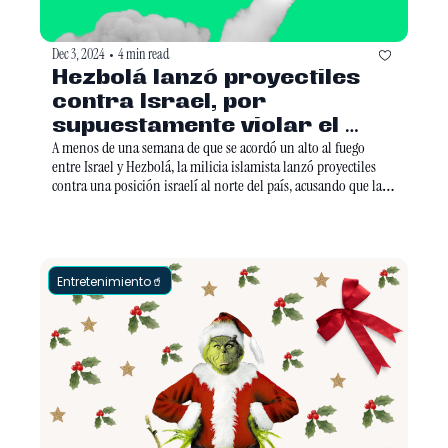
Dec 3, 2024
4 min read
•
Hezbolá lanzó proyectiles 
contra Israel, por 
supuestamente violar el 
cese al fuego
A menos de una semana de que se acordó un alto al fuego 
entre Israel y Hezbolá, la milicia islamista lanzó proyectiles 
contra una posición israelí al norte del país, acusando que las 
Fuerzas de Defensa de Israel han violado el deal. Como era de 
esperarse, la respuesta a este ataque llegó, afectando al sur de 
Líbano. 
Entretenimiento🥤