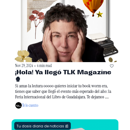
Nov 29, 2024
4 min read
•
¡Hola! Ya llegó TLK Magazine
🍿
Si amas la lectura ooooo quieres iniciar tu book worm era, 
tienes que saber que llegó el evento más esperado del año: la 
Feria Internacional del Libro de Guadalajara. Te dejamos 
algunos highlights por si te lanzas y algunas otras opciones 
Te lo cuento
para disfrutar en la semana. 
Tu dosis diaria de noticias 📰