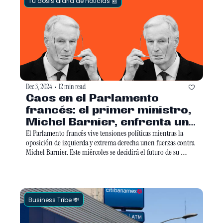
Tu dosis diaria de noticias 📰
Dec 3, 2024
12 min read
•
Caos en el Parlamento 
francés: el primer ministro, 
Michel Barnier, enfrenta una 
moción de censura
El Parlamento francés vive tensiones políticas mientras la 
oposición de izquierda y extrema derecha unen fuerzas contra 
Michel Barnier. Este miércoles se decidirá el futuro de su 
coalición en una votación crucial.
Business Tribe 💸