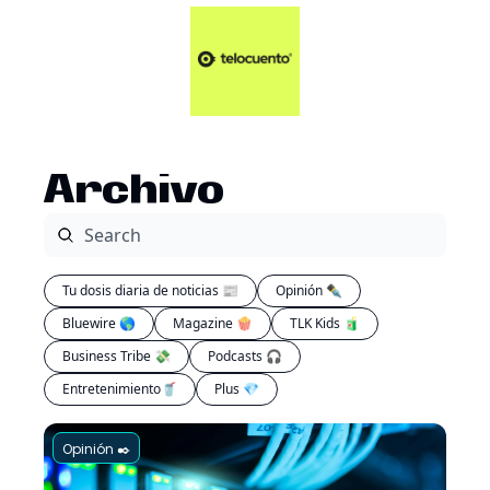
Artículos 📑
Tu Dosis Diaria de Not
Artículos 📑
Plus 💎
Opinión ✒️
Archivo
Entretenimiento🥤
Tu dosis diaria de noticias 📰
Opinión ✒️
Bluewire 🌎
Magazine 🍿
TLK Kids 🧃
Business Tribe 💸
Podcasts 🎧
Entretenimiento🥤
Plus 💎
Opinión ✒️