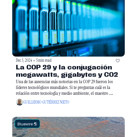
Dec 3, 2024
5 min read
•
La COP 29 y la conjugación 
megawatts, gigabytes y CO2
Una de las ausencias más notorias en la COP 29 fueron los 
líderes tecnológicos mundiales. Si te preguntas cuál es la 
relación entre tecnología y medio ambiente, el maestro 
Guillermo Gutiérrez Nieto nos explica un poco más de ella.
GUILLERMO GUTIÉRREZ NIETO
Bluewire 🌎