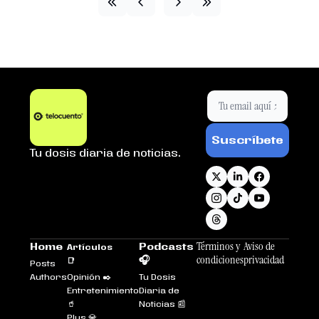
Suscríbete
Tu dosis diaria de noticias.
Términos y 
Aviso de 
Home
Podcasts 
Artículos 
condiciones
privacidad
🎧
📑
Posts
Authors
Opinión ✒️
Tu Dosis 
Entretenimiento
Diaria de 
🥤
Noticias 📰
Plus 💎