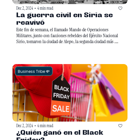
Dec 2, 2024
4 min read
•
La guerra civil en Siria se 
reavivó
Este fin de semana, el llamado Mando de Operaciones 
Militares, junto con facciones rebeldes del Ejército Nacional 
Sirio, tomaron la ciudad de Alepo, la segunda ciudad más 
grande de Siria, con el objetivo de liberar un territorio que 
consideran ocupado. Así se reanudó una guerra civil luego de 
años de estar estancada. 
Business Tribe 💸
Dec 2, 2024
4 min read
•
¿Quién ganó en el Black 