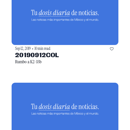
Sep 12, 2019
10 min read
•
20190912COL
Rumbo a K2-18b