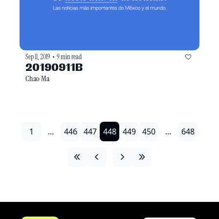
Sep 11, 2019
9 min read
•
20190911B
Chao Ma
1
...
446
447
448
449
450
...
648