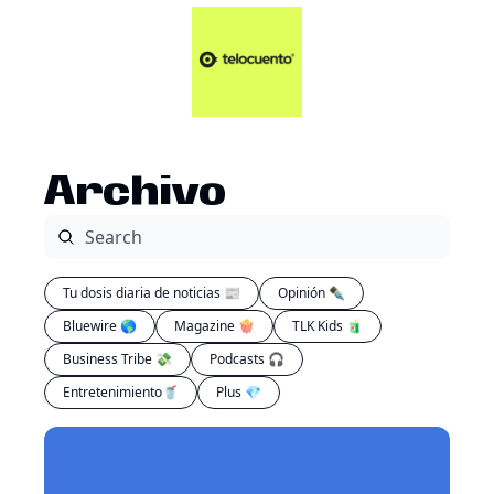
Artículos 📑
Tu Dosis Diaria de Not
Artículos 📑
Plus 💎
Opinión ✒️
Archivo
Entretenimiento🥤
Tu dosis diaria de noticias 📰
Opinión ✒️
Bluewire 🌎
Magazine 🍿
TLK Kids 🧃
Business Tribe 💸
Podcasts 🎧
Entretenimiento🥤
Plus 💎