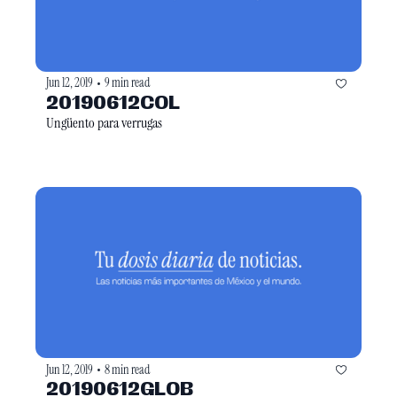
Jun 12, 2019
9 min read
•
20190612COL
Ungüento para verrugas
Jun 12, 2019
8 min read
•
20190612GLOB