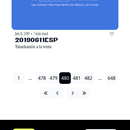
Jun 11, 2019
7 min read
•
20190611ESP
Tutankamón a la venta
1
...
478
479
480
481
482
...
648