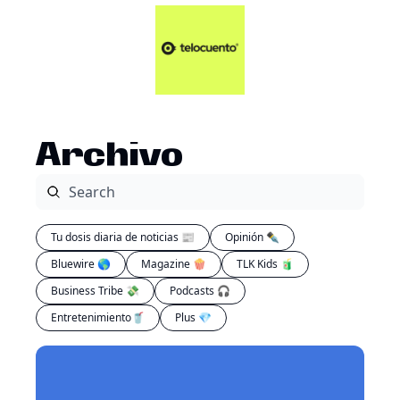
Artículos 📑
Tu Dosis Diaria de Not
Artículos 📑
Plus 💎
Opinión ✒️
Archivo
Entretenimiento🥤
Tu dosis diaria de noticias 📰
Opinión ✒️
Bluewire 🌎
Magazine 🍿
TLK Kids 🧃
Business Tribe 💸
Podcasts 🎧
Entretenimiento🥤
Plus 💎