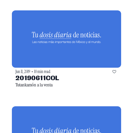
Jun 11, 2019
10 min read
•
20190611COL
Tutankamón a la venta