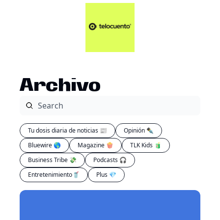
Artículos 📑
Tu Dosis Diaria de Not
Artículos 📑
Plus 💎
Opinión ✒️
Archivo
Entretenimiento🥤
Tu dosis diaria de noticias 📰
Opinión ✒️
Bluewire 🌎
Magazine 🍿
TLK Kids 🧃
Business Tribe 💸
Podcasts 🎧
Entretenimiento🥤
Plus 💎