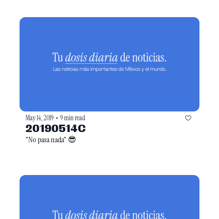
May 14, 2019
9 min read
•
20190514C
"No pasa nada" 😎