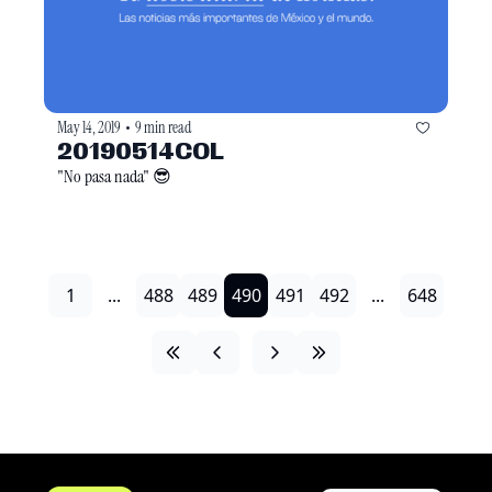
May 14, 2019
9 min read
•
20190514COL
"No pasa nada" 😎
1
...
488
489
490
491
492
...
648