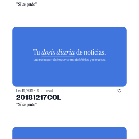
"Sí se pudo"
Dec 18, 2018
8 min read
•
20181217COL
"Sí se pudo"