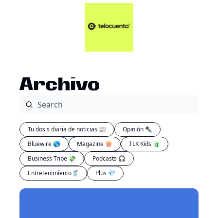
Artículos 📑
Tu Dosis Diaria de Not
Artículos 📑
Plus 💎
Opinión ✒️
Archivo
Entretenimiento🥤
Tu dosis diaria de noticias 📰
Opinión ✒️
Bluewire 🌎
Magazine 🍿
TLK Kids 🧃
Business Tribe 💸
Podcasts 🎧
Entretenimiento🥤
Plus 💎