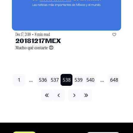
Dec 17, 2018
8 min read
•
20181217MEX
Mucho qué contarte 😍
1
...
536
537
538
539
540
...
648