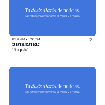
Dec 18, 2018
8 min read
•
20181218C
"Sí se pudo"