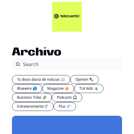
Artículos 📑
Tu Dosis Diaria de Not
Artículos 📑
Plus 💎
Opinión ✒️
Archivo
Entretenimiento🥤
Tu dosis diaria de noticias 📰
Opinión ✒️
Bluewire 🌎
Magazine 🍿
TLK Kids 🧃
Business Tribe 💸
Podcasts 🎧
Entretenimiento🥤
Plus 💎