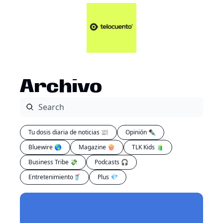
Artículos 📑
Tu Dosis Diaria de Not
Artículos 📑
Plus 💎
Opinión ✒️
Archivo
Entretenimiento🥤
Tu dosis diaria de noticias 📰
Opinión ✒️
Bluewire 🌎
Magazine 🍿
TLK Kids 🧃
Business Tribe 💸
Podcasts 🎧
Entretenimiento🥤
Plus 💎