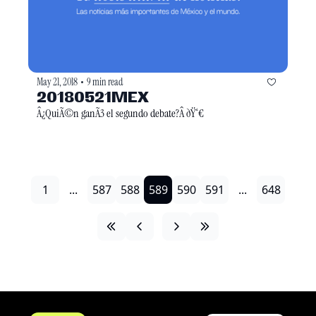
May 21, 2018
9 min read
•
20180521MEX
Â¿QuiÃ©n ganÃ3 el segundo debate?Â ðŸ‘€
1
...
587
588
589
590
591
...
648