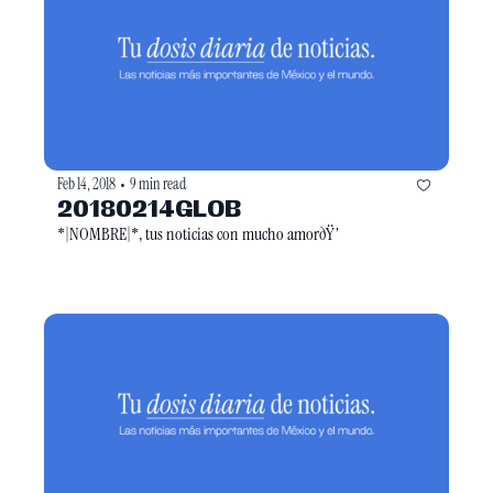
Feb 14, 2018
9 min read
•
20180214GLOB
*|NOMBRE|*, tus noticias con mucho amorðŸ’