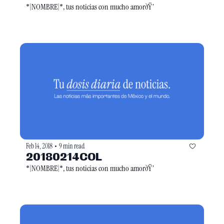
*|NOMBRE|*, tus noticias con mucho amorðŸ’
Feb 14, 2018
9 min read
•
20180214COL
*|NOMBRE|*, tus noticias con mucho amorðŸ’