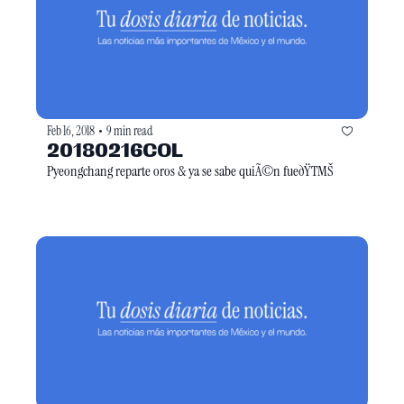
Feb 16, 2018
9 min read
•
20180216COL
Pyeongchang reparte oros & ya se sabe quiÃ©n fueðŸTMŠ