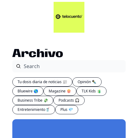
Artículos 📑
Tu Dosis Diaria de Not
Artículos 📑
Plus 💎
Opinión ✒️
Archivo
Entretenimiento🥤
Tu dosis diaria de noticias 📰
Opinión ✒️
Bluewire 🌎
Magazine 🍿
TLK Kids 🧃
Business Tribe 💸
Podcasts 🎧
Entretenimiento🥤
Plus 💎