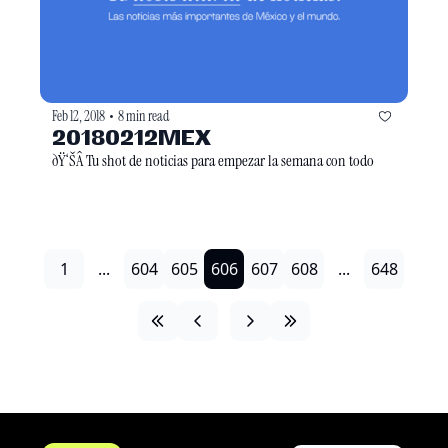
Feb 12, 2018
8 min read
•
20180212MEX
ðŸ‘ŠÂ Tu shot de noticias para empezar la semana con todo
1
...
604
605
606
607
608
...
648