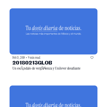
Feb 13, 2018
9 min read
•
20180213GLOB
Un escÃ¡ndalo de vergÃ1⁄4enza y Unilever desafiante