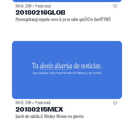
Feb 16, 2018
9 min read
•
20180216GLOB
Pyeongchang reparte oros & ya se sabe quiÃ©n fueðŸTMŠ
Feb 15, 2018
9 min read
•
20180215MEX
Jacob de salida & Mickey Mouse en guerra