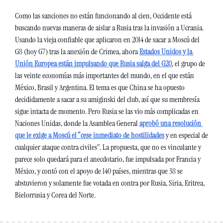
Como las sanciones no están funcionando al cien, Occidente está 
buscando nuevas maneras de aislar a Rusia tras la invasión a Ucrania. 
Usando la vieja confiable que aplicaron en 2014 de sacar a Moscú del 
G8 (hoy G7) tras la anexión de Crimea, ahora 
Estados Unidos y la 
Unión Europea están impulsando que Rusia salga del G20
, el grupo de 
las veinte economías más importantes del mundo, en el que están 
México, Brasil y Argentina. El tema es que China se ha opuesto 
decididamente a sacar a su amiginski del club, así que su membresía 
sigue intacta de momento. Pero Rusia se las vio más complicadas en 
Naciones Unidas, donde la Asamblea General 
aprobó una resolución 
que le exige a Moscú el “cese inmediato de hostilidades
 y en especial de 
cualquier ataque contra civiles”. La propuesta, que no es vinculante y 
parece solo quedará para el anecdotario, fue impulsada por Francia y 
México, y contó con el apoyo de 140 países, mientras que 38 se 
abstuvieron y solamente fue votada en contra por Rusia, Siria, Eritrea, 
Bielorrusia y Corea del Norte.  