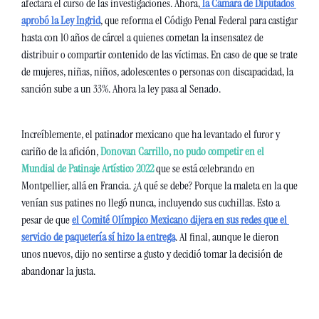
afectara el curso de las investigaciones. Ahora,
la Cámara de Diputados 
aprobó la Ley Ingrid
, que reforma el Código Penal Federal para castigar 
hasta con 10 años de cárcel a quienes cometan la insensatez de 
distribuir o compartir contenido de las víctimas. En caso de que se trate 
de mujeres, niñas, niños, adolescentes o personas con discapacidad, la 
sanción sube a un 33%. Ahora la ley pasa al Senado.  
Increíblemente, el patinador mexicano que ha levantado el furor y 
cariño de la afición,
Donovan Carrillo, no pudo competir en el 
Mundial de Patinaje Artístico 2022 
que se está celebrando en 
Montpellier, allá en Francia. ¿A qué se debe? Porque la maleta en la que 
venían sus patines no llegó nunca, incluyendo sus cuchillas. Esto a 
pesar de que 
el Comité Olímpico Mexicano dijera en sus redes que el 
servicio de paquetería sí hizo la entrega
. Al final, aunque le dieron 
unos nuevos, dijo no sentirse a gusto y decidió tomar la decisión de 
abandonar la justa. 