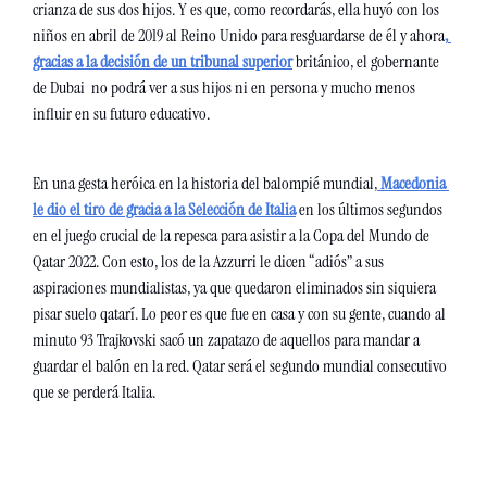
crianza de sus dos hijos. Y es que, como recordarás, ella huyó con los 
niños en abril de 2019 al Reino Unido para resguardarse de él y ahora
, 
gracias a la decisión de un tribunal superior
 británico, el gobernante 
de Dubai  no podrá ver a sus hijos ni en persona y mucho menos 
influir en su futuro educativo.
En una gesta heróica en la historia del balompié mundial,
Macedonia 
le dio el tiro de gracia a la Selección de Italia
 en los últimos segundos 
en el juego crucial de la repesca para asistir a la Copa del Mundo de 
Qatar 2022. Con esto, los de la Azzurri le dicen “adiós” a sus 
aspiraciones mundialistas, ya que quedaron eliminados sin siquiera 
pisar suelo qatarí. Lo peor es que fue en casa y con su gente, cuando al 
minuto 93 Trajkovski sacó un zapatazo de aquellos para mandar a 
guardar el balón en la red. Qatar será el segundo mundial consecutivo 
que se perderá Italia.  