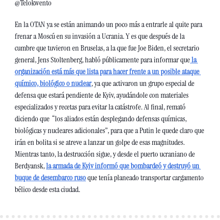
@Telokwento
En la OTAN ya se están animando un poco más a entrarle al quite para 
frenar a Moscú en su invasión a Ucrania. Y es que después de la 
cumbre que tuvieron en Bruselas, a la que fue Joe Biden, el secretario 
general, Jens Stoltenberg, habló públicamente para informar que
 la 
organización está más que lista para hacer frente a un posible ataque 
químico, biológico o nuclear
, ya que activaron un grupo especial de 
defensa que estará pendiente de Kyiv, ayudándole con materiales 
especializados y recetas para evitar la catástrofe. Al final, remató 
diciendo que  “los aliados están desplegando defensas químicas, 
biológicas y nucleares adicionales”, para que a Putin le quede claro que 
irán en bolita si se atreve a lanzar un golpe de esas magnitudes. 
Mientras tanto, la destrucción sigue, y desde el puerto ucraniano de 
Berdyansk, 
la armada de Kyiv informó que bombardeó y destruyó un 
buque de desembarco ruso
 que tenía planeado transportar cargamento 
bélico desde esta ciudad.