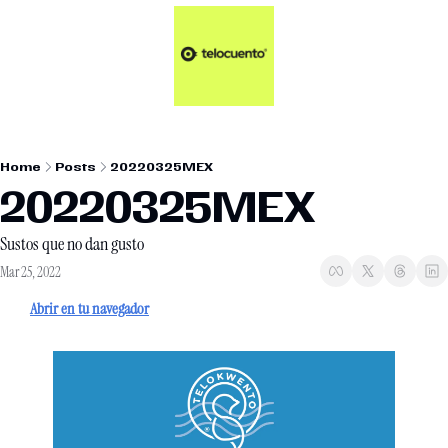
Artículos 📑
Tu Dosis Diaria de Not
Artículos 📑
Plus 💎
Opinión ✒️
Home
Posts
20220325MEX
Entretenimiento🥤
20220325MEX
Sustos que no dan gusto
Mar 25, 2022
Abrir en tu navegador