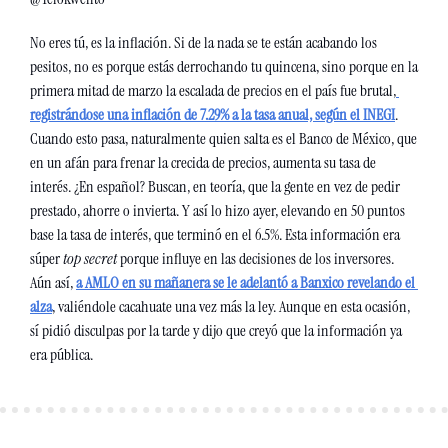
No eres tú, es la inflación. Si de la nada se te están acabando los 
pesitos, no es porque estás derrochando tu quincena, sino porque en la 
primera mitad de marzo la escalada de precios en el país fue brutal,
registrándose una inflación de 7.29% a la tasa anual, según el INEGI
. 
Cuando esto pasa, naturalmente quien salta es el Banco de México, que 
en un afán para frenar la crecida de precios, aumenta su tasa de 
interés. ¿En español? Buscan, en teoría, que la gente en vez de pedir 
prestado, ahorre o invierta. Y así lo hizo ayer, elevando en 50 puntos 
base la tasa de interés, que terminó en el 6.5%. Esta información era 
súper
 top secret
 porque influye en las decisiones de los inversores. 
Aún así, 
a AMLO en su mañanera se le adelantó a Banxico revelando el 
alza
, valiéndole cacahuate una vez más la ley. Aunque en esta ocasión, 
sí pidió disculpas por la tarde y dijo que creyó que la información ya 
era pública. 