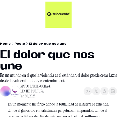
Artículos 📑
Tu Dosis Diaria de Not
Artículos 📑
Plus 💎
Opinión ✒️
Home
Posts
El dolor que nos une
Entretenimiento🥤
El dolor que nos 
une
En un mundo en el que la violencia es el estándar, el dolor puede crear lazos 
desde la vulnerabilidad y el entendimiento.
MATEO RITCH ROCHA
 & 
LENTES PÚRPURA
Jan 30, 2025
En un momento histórico donde la brutalidad de la guerra se extiende, 
donde el genocidio en Palestina se perpetúa con impunidad, donde el 
ascenso de líderes de ultraderecha amenaza la vida de millones y 