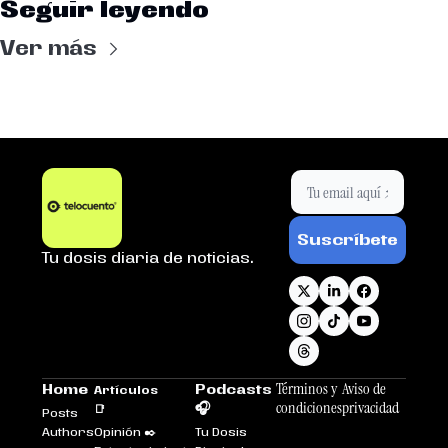
Seguir leyendo
Ver más
Suscríbete
Tu dosis diaria de noticias.
Términos y 
Aviso de 
Home
Podcasts 
Artículos 
condiciones
privacidad
🎧
📑
Posts
Authors
Opinión ✒️
Tu Dosis 