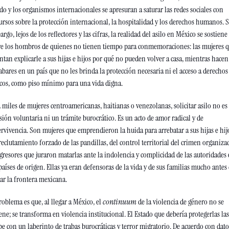
do y los organismos internacionales se apresuran a saturar las redes sociales con 
ursos sobre la protección internacional, la hospitalidad y los derechos humanos. S
rgo, lejos de los reflectores y las cifras, la realidad del asilo en México se sostiene 
re los hombros de quienes no tienen tiempo para conmemoraciones: las mujeres q
ntan explicarle a sus hijas e hijos por qué no pueden volver a casa, mientras hacen 
bares en un país que no les brinda la protección necesaria ni el acceso a derechos 
cos, como piso mínimo para una vida digna.
 miles de mujeres centroamericanas, haitianas o venezolanas, solicitar asilo no es 
sión voluntaria ni un trámite burocrático. Es un acto de amor radical y de 
rvivencia. Son mujeres que emprendieron la huida para arrebatar a sus hijas e hijo
reclutamiento forzado de las pandillas, del control territorial del crimen organizad
gresores que juraron matarlas ante la indolencia y complicidad de las autoridades 
países de origen. Ellas ya eran defensoras de la vida y de sus familias mucho antes 
ar la frontera mexicana.
roblema es que, al llegar a México, el 
continuum
 de la violencia de género no se 
ene; se transforma en violencia institucional. El Estado que debería protegerlas las 
be con un laberinto de trabas burocráticas y terror migratorio. De acuerdo con datos