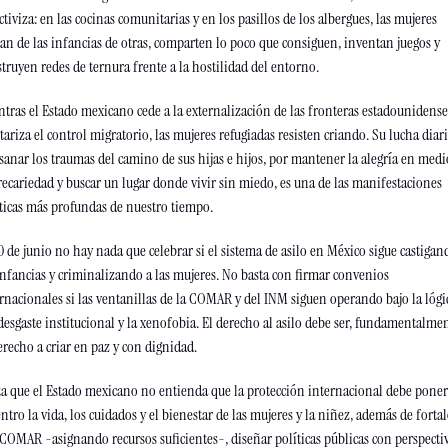
ctiviza: en las cocinas comunitarias y en los pasillos de los albergues, las mujeres 
an de las infancias de otras, comparten lo poco que consiguen, inventan juegos y 
truyen redes de ternura frente a la hostilidad del entorno.
tras el Estado mexicano cede a la externalización de las fronteras estadounidenses
tariza el control migratorio, las mujeres refugiadas resisten criando. Su lucha diari
sanar los traumas del camino de sus hijas e hijos, por mantener la alegría en medio
recariedad y buscar un lugar donde vivir sin miedo, es una de las manifestaciones 
ticas más profundas de nuestro tiempo.
0 de junio no hay nada que celebrar si el sistema de asilo en México sigue castigand
infancias y criminalizando a las mujeres. No basta con firmar convenios 
rnacionales si las ventanillas de la COMAR y del INM siguen operando bajo la lógic
desgaste institucional y la xenofobia. El derecho al asilo debe ser, fundamentalment
erecho a criar en paz y con dignidad.
a que el Estado mexicano no entienda que la protección internacional debe poner
entro la vida, los cuidados y el bienestar de las mujeres y la niñez, además de fortal
 COMAR -asignando recursos suficientes-, diseñar políticas públicas con perspectiv