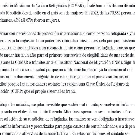
omisión Mexicana de Ayuda a Refugiados (COMAR), desde hace más de una década,
ada 10 solicitudes de asilo en el país son de mujeres. En 2025, de las 70,552 personas
citantes, 45% (31,679) fueron mujeres.
rnar con necesidades de protección internacional o como persona refugiada signif
entarse a la angustia de no poder inscribir a la niñez a la escuela porque el sistema
e documentos anclados a un reconocimiento como persona refugiada, proceso que 
e tardar hasta un año para el primero (entrevista de elegibilidad) de una serie de 
s ante la COMAR o trámites ante el Instituto Nacional de Migración (INM). Signifi
truncado el acceso a la salud porque un centro médico les niega la atención al no 
ar con un documento migratorio de estancia regular en el país o continuar con 
dios porque las autoridades escolares les exigen una Clave Única de Registro de 
ación (CURP) que el propio sistema les frena.
rabajo de cuidados, ese pilar invisible que sostiene al mundo, se vuelve infinitamen
 pesado en el desplazamiento forzado. Mientras esperan meses —e incluso años— 
resolución de su condición de refugiadas, las madres se ven obligadas a insertarse 
omías informales y precarizadas para pagar cuartos de renta hacinados, o a depen
a voluntad de albergues de la sociedad civil. En estas condiciones, el cuidado se 