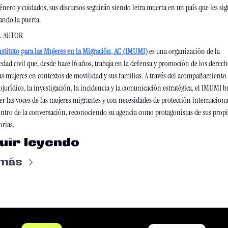
énero y cuidados, sus discursos seguirán siendo letra muerta en un país que les sig
ando la puerta.
L AUTOR
nstituto para las Mujeres en la Migración, AC (IMUMI)
es una organización de la 
edad civil que, desde hace 16 años, trabaja en la defensa y promoción de los derech
as mujeres en contextos de movilidad y sus familias. A través del acompañamiento 
ojurídico, la investigación, la incidencia y la comunicación estratégica, el IMUMI bu
r las voces de las mujeres migrantes y con necesidades de protección internaciona
entro de la conversación, reconociendo su agencia como protagonistas de sus propi
orias.
uir leyendo
 más