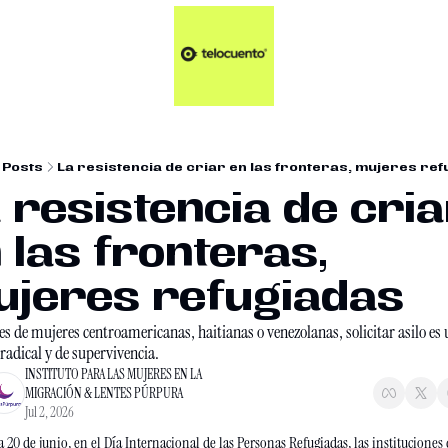
Artículos 📑
Tu Dosis Diaria de Not
Artículos 📑
Plus 💎
Opinión ✒️
Posts
La resistencia de criar en las fronteras, mujeres re
Entretenimiento🥤
 resistencia de cria
 las fronteras, 
jeres refugiadas
s de mujeres centroamericanas, haitianas o venezolanas, solicitar asilo es u
radical y de supervivencia.
INSTITUTO PARA LAS MUJERES EN LA 
MIGRACIÓN
 & 
LENTES PÚRPURA
Jul 2, 2026
 20 de junio, en el Día Internacional de las Personas Refugiadas, las instituciones d