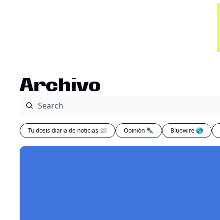
Archivo
Tu dosis diaria de noticias 📰
Opinión ✒️
Bluewire 🌎