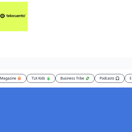
Artículos 📑
Artí
Pl
Op
En
Magazine 🍿
TLK Kids 🧃
Business Tribe 💸
Podcasts 🎧
E