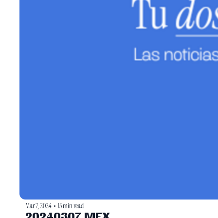
Mar 7, 2024
15 min read
•
20240307 MEX