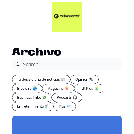
Artículos 📑
Tu Dosis Diaria de Not
Artículos 📑
Plus 💎
Opinión ✒️
Archivo
Entretenimiento🥤
Tu dosis diaria de noticias 📰
Opinión ✒️
Bluewire 🌎
Magazine 🍿
TLK Kids 🧃
Business Tribe 💸
Podcasts 🎧
Entretenimiento🥤
Plus 💎