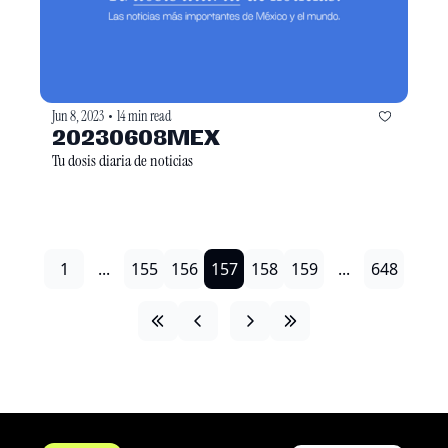
Jun 8, 2023
14 min read
•
20230608MEX
Tu dosis diaria de noticias
1
...
155
156
157
158
159
...
648