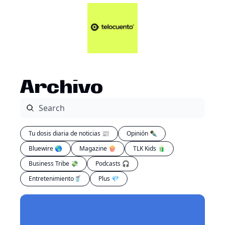
Artículos 📑
Tu Dosis Diaria de Not
Artículos 📑
Plus 💎
Opinión ✒️
Archivo
Entretenimiento🥤
Tu dosis diaria de noticias 📰
Opinión ✒️
Bluewire 🌎
Magazine 🍿
TLK Kids 🧃
Business Tribe 💸
Podcasts 🎧
Entretenimiento🥤
Plus 💎