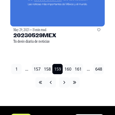
May 29, 2023
15 min read
•
20230529MEX
Tu dosis diaria de noticias
1
...
157
158
159
160
161
...
648