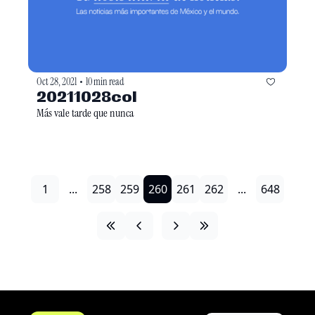
Oct 28, 2021
10 min read
•
20211028col
Más vale tarde que nunca
1
...
258
259
260
261
262
...
648