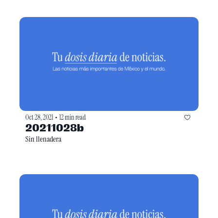
Oct 28, 2021
12 min read
•
20211028b
Sin llenadera 