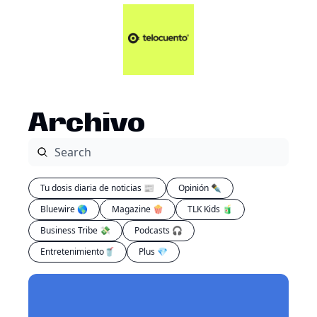
Artículos 📑
Tu Dosis Diaria de Not
Artículos 📑
Plus 💎
Opinión ✒️
Archivo
Entretenimiento🥤
Tu dosis diaria de noticias 📰
Opinión ✒️
Bluewire 🌎
Magazine 🍿
TLK Kids 🧃
Business Tribe 💸
Podcasts 🎧
Entretenimiento🥤
Plus 💎