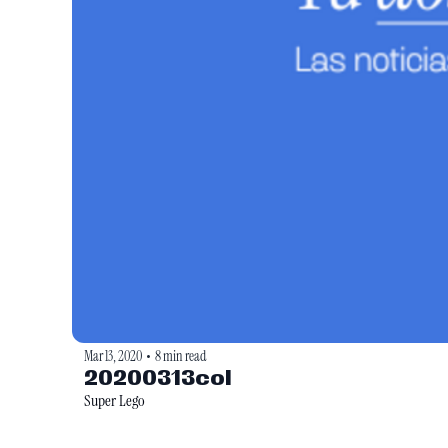
Mar 13, 2020
8 min read
•
20200313col
Super Lego