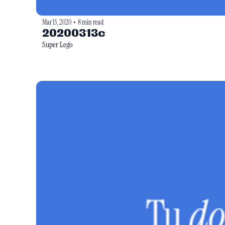
Mar 13, 2020
8 min read
•
20200313c
Super Lego