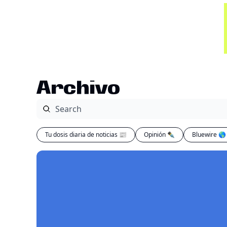
Archivo
Tu dosis diaria de noticias 📰
Opinión ✒️
Bluewire 🌎