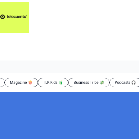
Artículos 📑
Artí
Pl
Op
En
Magazine 🍿
TLK Kids 🧃
Business Tribe 💸
Podcasts 🎧