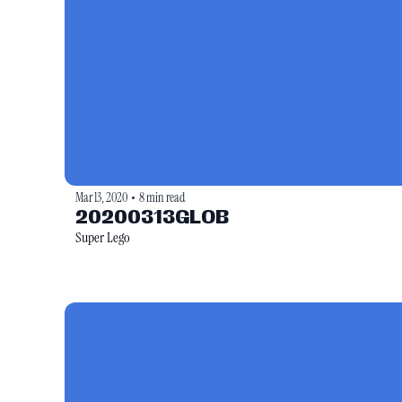
Mar 13, 2020
8 min read
•
20200313GLOB
Super Lego