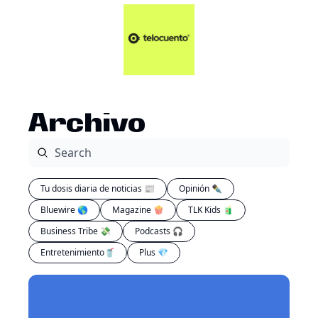
Artículos 📑
Tu Dosis Diaria de Not
Artículos 📑
Plus 💎
Opinión ✒️
Archivo
Entretenimiento🥤
Tu dosis diaria de noticias 📰
Opinión ✒️
Bluewire 🌎
Magazine 🍿
TLK Kids 🧃
Business Tribe 💸
Podcasts 🎧
Entretenimiento🥤
Plus 💎