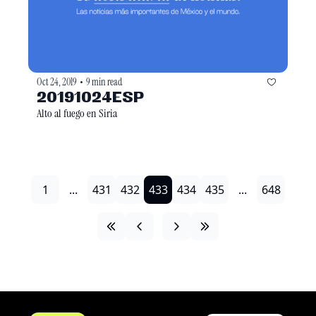
Oct 24, 2019
9 min read
•
20191024ESP
Alto al fuego en Siria
1
...
431
432
433
434
435
...
648