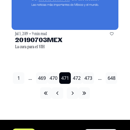
Jul 3, 2019
9 min read
•
20190703MEX
La cura para el VIH
1
...
469
470
471
472
473
...
648