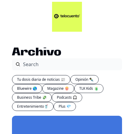
Artículos 📑
Tu Dosis Diaria de Not
Artículos 📑
Plus 💎
Opinión ✒️
Archivo
Entretenimiento🥤
Tu dosis diaria de noticias 📰
Opinión ✒️
Bluewire 🌎
Magazine 🍿
TLK Kids 🧃
Business Tribe 💸
Podcasts 🎧
Entretenimiento🥤
Plus 💎