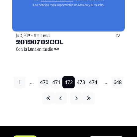
Jul 2, 2019
8 min read
•
20190702COL
Con la Luna en medio 🌞
1
...
470
471
472
473
474
...
648