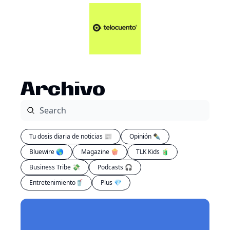
Artículos 📑
Tu Dosis Diaria de Not
Artículos 📑
Plus 💎
Opinión ✒️
Archivo
Entretenimiento🥤
Tu dosis diaria de noticias 📰
Opinión ✒️
Bluewire 🌎
Magazine 🍿
TLK Kids 🧃
Business Tribe 💸
Podcasts 🎧
Entretenimiento🥤
Plus 💎