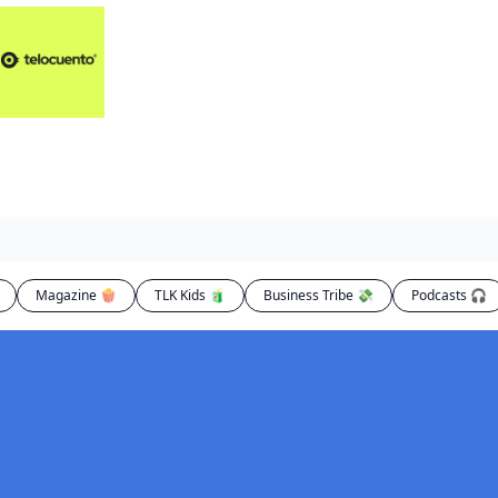
Artículos 📑
Artí
Pl
Op
En
Magazine 🍿
TLK Kids 🧃
Business Tribe 💸
Podcasts 🎧