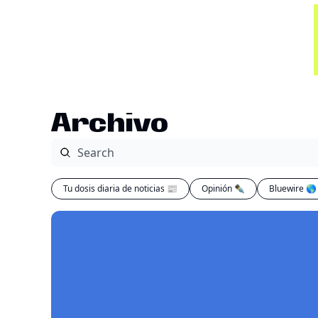
Archivo
Tu dosis diaria de noticias 📰
Opinión ✒️
Bluewire 🌎