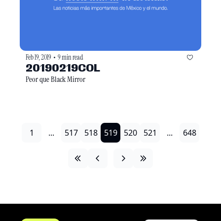
Feb 19, 2019
9 min read
•
20190219COL
Peor que Black Mirror
1
...
517
518
519
520
521
...
648