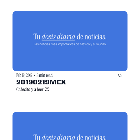
Feb 19, 2019
8 min read
•
20190219MEX
Cafecito y a leer 😊