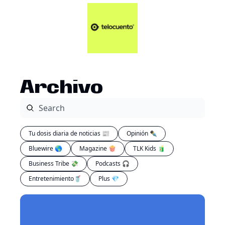
Artículos 📑
Tu Dosis Diaria de Not
Artículos 📑
Plus 💎
Opinión ✒️
Archivo
Entretenimiento🥤
Tu dosis diaria de noticias 📰
Opinión ✒️
Bluewire 🌎
Magazine 🍿
TLK Kids 🧃
Business Tribe 💸
Podcasts 🎧
Entretenimiento🥤
Plus 💎