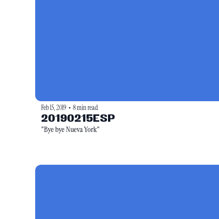
Feb 15, 2019
8 min read
•
20190215ESP
"Bye bye Nueva York"