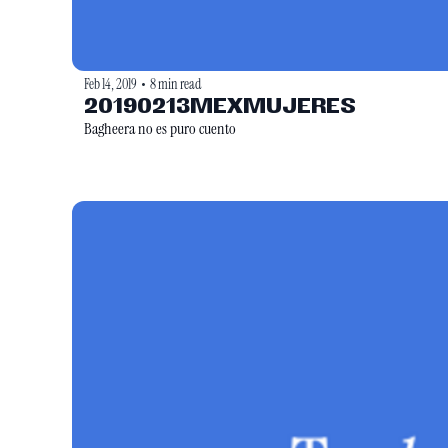
Feb 14, 2019
8 min read
•
20190213MEXMUJERES
Bagheera no es puro cuento