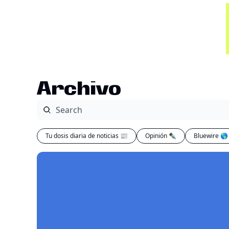
Archivo
Tu dosis diaria de noticias 📰
Opinión ✒️
Bluewire 🌎