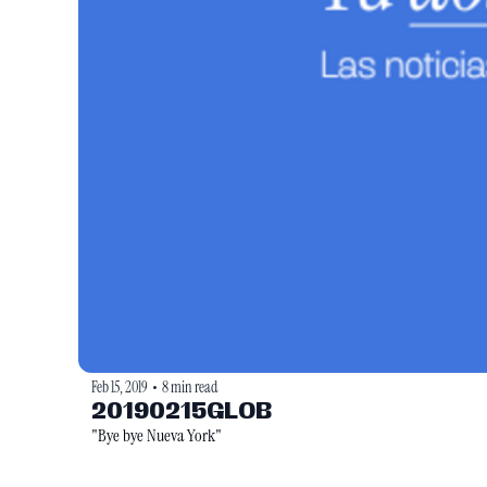
Feb 15, 2019
8 min read
•
20190215GLOB
"Bye bye Nueva York"