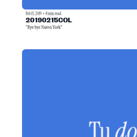
Feb 15, 2019
8 min read
•
20190215COL
"Bye bye Nueva York"