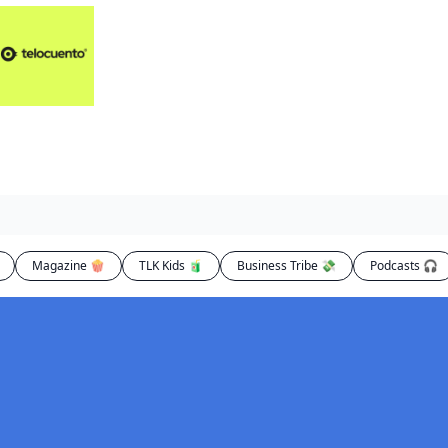
Artículos 📑
Artí
Pl
Op
En
Magazine 🍿
TLK Kids 🧃
Business Tribe 💸
Podcasts 🎧