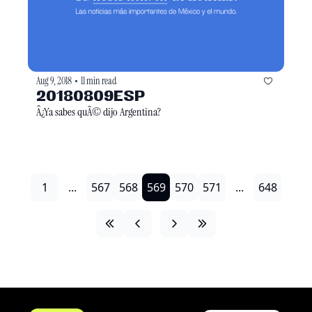
Aug 9, 2018
11 min read
•
20180809ESP
Â¿Ya sabes quÃ© dijo Argentina?
1
...
567
568
569
570
571
...
648