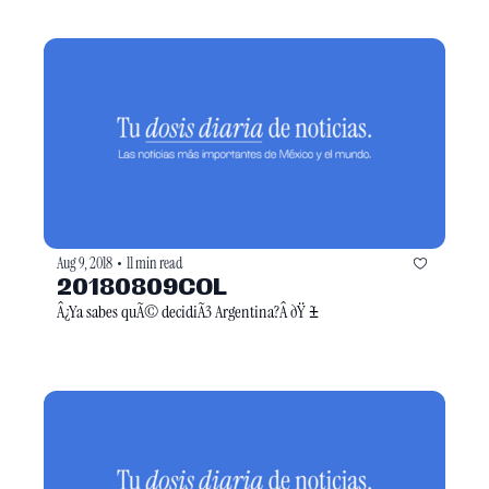
Aug 9, 2018
11 min read
•
20180809COL
Â¿Ya sabes quÃ© decidiÃ3 Argentina?Â ðŸ ̃±