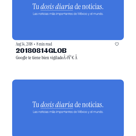
Aug 14, 2018
8 min read
•
20180814GLOB
Google te tiene bien vigiladoÂ ðŸ‘€ Â 