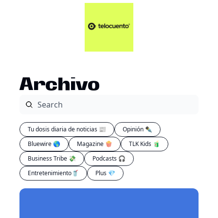
Artículos 📑
Tu Dosis Diaria de Not
Artículos 📑
Plus 💎
Opinión ✒️
Archivo
Entretenimiento🥤
Tu dosis diaria de noticias 📰
Opinión ✒️
Bluewire 🌎
Magazine 🍿
TLK Kids 🧃
Business Tribe 💸
Podcasts 🎧
Entretenimiento🥤
Plus 💎