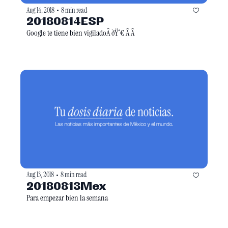
Aug 14, 2018
8 min read
•
20180814ESP
Google te tiene bien vigiladoÂ ðŸ‘€ Â Â 
Aug 13, 2018
8 min read
•
20180813Mex
Para empezar bien la semana