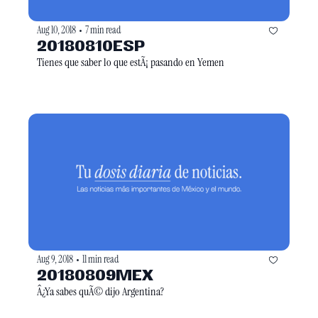
Aug 10, 2018
7 min read
•
20180810ESP
Tienes que saber lo que estÃ¡ pasando en Yemen
Aug 9, 2018
11 min read
•
20180809MEX
Â¿Ya sabes quÃ© dijo Argentina?