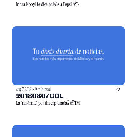
Indra Nooyi le dice adiÃ3s a Pepsi ðŸ‘‹
Aug 7, 2018
9 min read
•
20180807COL
La 'madame' por fin capturadaÂ ðŸTM