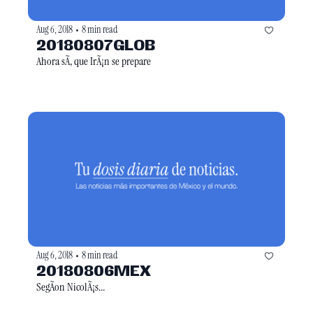
Aug 6, 2018
8 min read
•
20180807GLOB
Ahora sÃ­, que IrÃ¡n se prepare
Aug 6, 2018
8 min read
•
20180806MEX
SegÃon NicolÃ¡s...