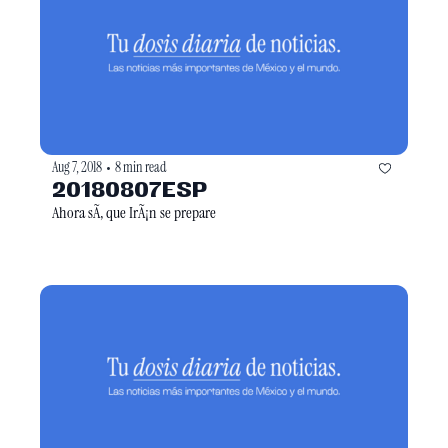
Aug 7, 2018
8 min read
•
20180807ESP
Ahora sÃ­, que IrÃ¡n se prepare