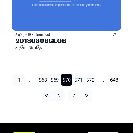
Aug 6, 2018
8 min read
•
20180806GLOB
SegÃon NicolÃ¡s...
1
...
568
569
570
571
572
...
648