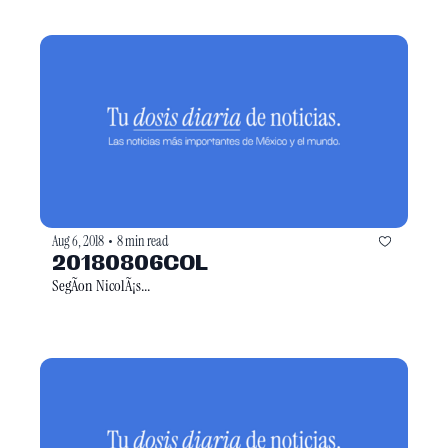
Aug 6, 2018
8 min read
•
20180806COL
SegÃon NicolÃ¡s...