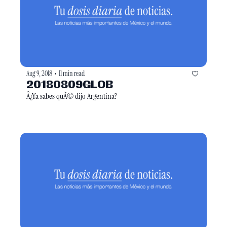
Aug 9, 2018
11 min read
•
20180809GLOB
Â¿Ya sabes quÃ© dijo Argentina?