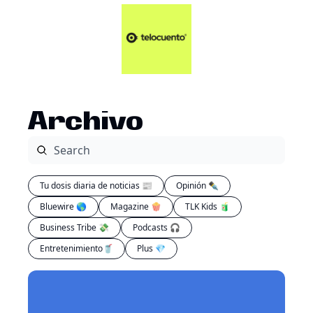
Artículos 📑
Tu Dosis Diaria de Not
Artículos 📑
Plus 💎
Opinión ✒️
Archivo
Entretenimiento🥤
Tu dosis diaria de noticias 📰
Opinión ✒️
Bluewire 🌎
Magazine 🍿
TLK Kids 🧃
Business Tribe 💸
Podcasts 🎧
Entretenimiento🥤
Plus 💎