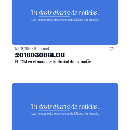
Mar 8, 2018
8 min read
•
20180308GLOB
El #8M en el mundo & la libertad de las saudÃ­es