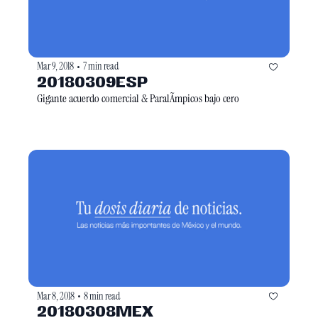
Mar 9, 2018
7 min read
•
20180309ESP
Gigante acuerdo comercial & ParalÃ­mpicos bajo cero
Mar 8, 2018
8 min read
•
20180308MEX