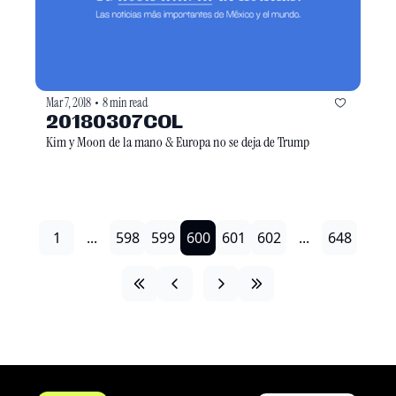
Mar 7, 2018
8 min read
•
20180307COL
Kim y Moon de la mano & Europa no se deja de Trump
1
...
598
599
600
601
602
...
648