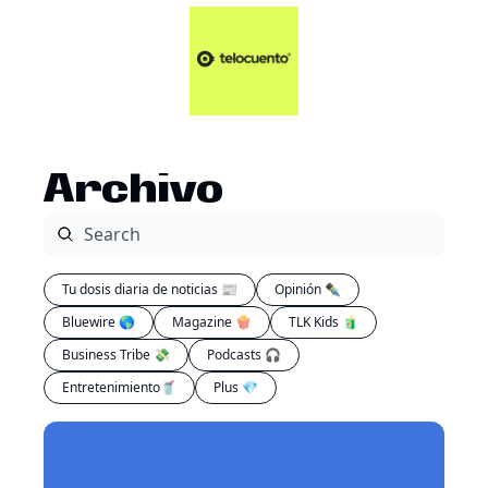
Artículos 📑
Tu Dosis Diaria de Not
Artículos 📑
Plus 💎
Opinión ✒️
Archivo
Entretenimiento🥤
Tu dosis diaria de noticias 📰
Opinión ✒️
Bluewire 🌎
Magazine 🍿
TLK Kids 🧃
Business Tribe 💸
Podcasts 🎧
Entretenimiento🥤
Plus 💎