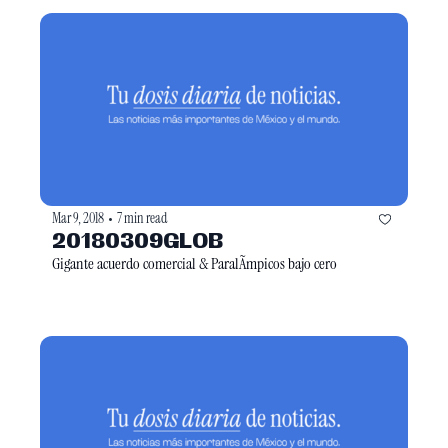
Mar 9, 2018
7 min read
•
20180309GLOB
Gigante acuerdo comercial & ParalÃ­mpicos bajo cero