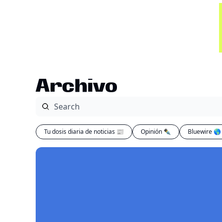
Archivo
Tu dosis diaria de noticias 📰
Opinión ✒️
Bluewire 🌎