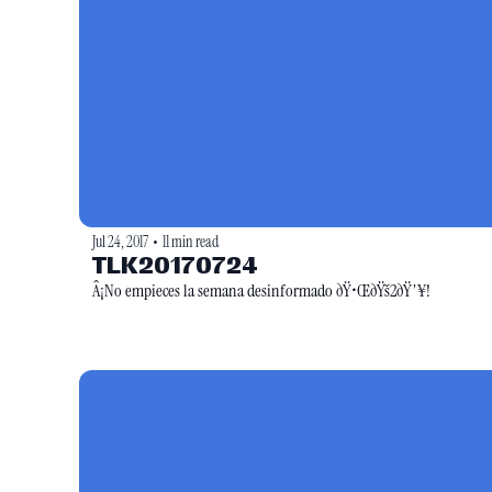
Jul 24, 2017
11 min read
•
TLK20170724
Â¡No empieces la semana desinformado ðŸ•ŒðŸš2ðŸ’¥!