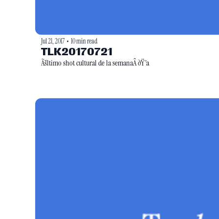
Jul 21, 2017
10 min read
•
TLK20170721
Ãšltimo shot cultural de la semanaÂ ðŸ’a