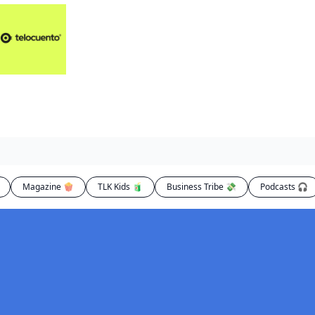
Artículos 📑
Artí
Pl
Op
En
Magazine 🍿
TLK Kids 🧃
Business Tribe 💸
Podcasts 🎧