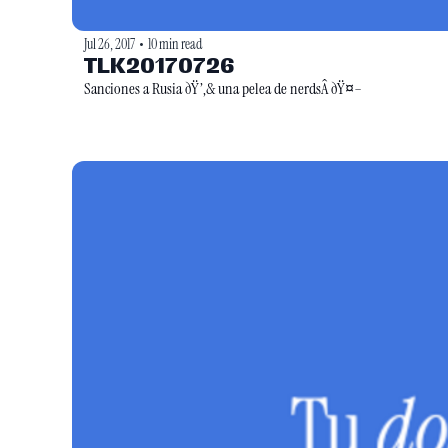
Jul 26, 2017
10 min read
•
TLK20170726
Sanciones a Rusia ðŸ’‚& una pelea de nerdsÂ ðŸ¤–