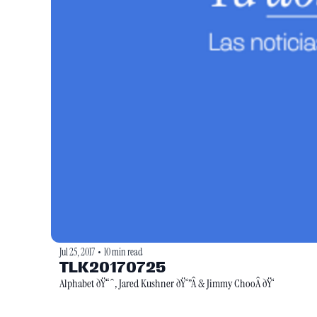
Jul 25, 2017
10 min read
•
TLK20170725
Alphabet ðŸ“ˆ, Jared Kushner ðŸ‘”Â & Jimmy ChooÂ ðŸ‘ 