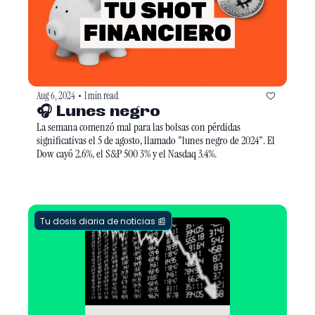
Aug 6, 2024
1 min read
•
🎧 Lunes negro
La semana comenzó mal para las bolsas con pérdidas 
significativas el 5 de agosto, llamado "lunes negro de 2024". El 
Dow cayó 2.6%, el S&P 500 3% y el Nasdaq 3.4%.
Tu dosis diaria de noticias 📰