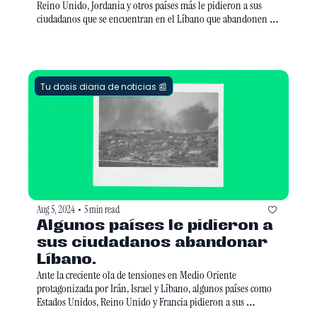
Reino Unido, Jordania y otros países más le pidieron a sus 
ciudadanos que se encuentran en el Líbano que abandonen el 
país lo antes posible ante el temor de que haya una escalada de 
violencia en Medio Oriente, después de que la semana pasada 
un bombardeo israelí mató a un alto comandante de 
Hezbollah, y horas después el asesinao del líder político de 
Hamás.
Tu dosis diaria de noticias 📰
Aug 5, 2024
5 min read
•
Algunos países le pidieron a 
sus ciudadanos abandonar 
Líbano.
Ante la creciente ola de tensiones en Medio Oriente 
protagonizada por Irán, Israel y Líbano, algunos países como 
Estados Unidos, Reino Unido y Francia pidieron a sus 
ciudadanos abandonar cuanto antes el suelo libanés. 