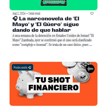
Aug 2, 2024
1 min read
•
🎧 La narconovela de "El 
Mayo" y "El Güero" sigue 
dando de que hablar
A una semana de la detención en Estados Unidos de Ismael “El 
Mayo” Zambada, ayer se confirmó que el caso será clasificado 
como “complejo e inusual”. Se trata de un caso único, pues 
desde su arresto han salido varias versiones contradictorias de 
los hechos. Mientras el abogado de Zambada asegura que su 
cliente fue engañado y secuestrado, el representante legal de la 
familia Guzmán en México aseguró que tanto el Mayo como el 
Güero se entregaron de manera voluntaria.
Podcasts 🎧