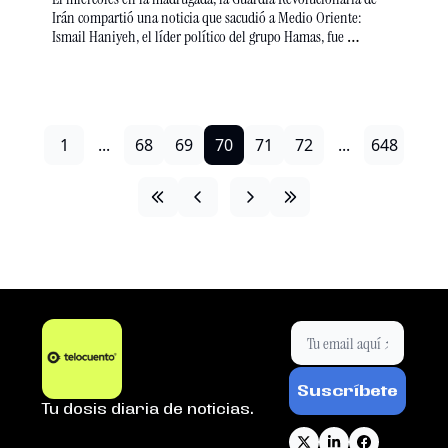
Irán compartió una noticia que sacudió a Medio Oriente: 
Ismail Haniyeh, el líder político del grupo Hamas, fue 
asesinado en Irán. Aunque Israel no reivindicó su 
responsabilidad sobre lo que sucedió, esto podría complicar  
las negociaciones de un alto al fuego en Gaza. Además, el líder 
supremo de Irán publicó en redes sociales que, como el ataque 
fue en territorio iraní, la venganza era su deber.
1
...
68
69
70
71
72
...
648
Suscríbete
Tu dosis diaria de noticias.