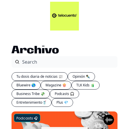
Artículos 📑
Tu Dosis Diaria de Not
Artículos 📑
Plus 💎
Opinión ✒️
Archivo
Entretenimiento🥤
Tu dosis diaria de noticias 📰
Opinión ✒️
Bluewire 🌎
Magazine 🍿
TLK Kids 🧃
Business Tribe 💸
Podcasts 🎧
Entretenimiento🥤
Plus 💎
Podcasts 🎧