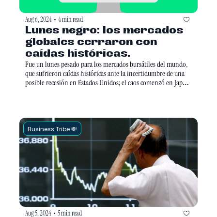
Aug 6, 2024
4 min read
•
Lunes negro: los mercados 
globales cerraron con 
caídas históricas.
Fue un lunes pesado para los mercados bursátiles del mundo, 
que sufrieron caídas históricas ante la incertidumbre de una 
posible recesión en Estados Unidos; el caos comenzó en Japón 
y se extendió por las bolsas del mundo, llegando hasta Wall 
Street. 
Business Tribe 💸
Aug 5, 2024
5 min read
•