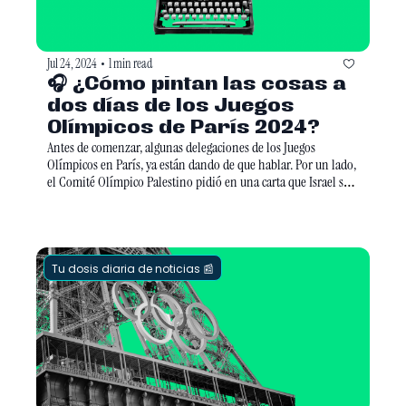
Jul 24, 2024
1 min read
•
🎧 ¿Cómo pintan las cosas a 
dos días de los Juegos 
Olímpicos de París 2024?
Antes de comenzar, algunas delegaciones de los Juegos 
Olímpicos en París, ya están dando de que hablar. Por un lado, 
el Comité Olímpico Palestino pidió en una carta que Israel sea 
excluído de la competencia. Por otro, las delegaciones de Rusia 
y Bielorrusia, participarán bajo el nombre de Atletas Neutros 
Individuales por prohibición del Comité Olímpico 
Internacional sobre estos países tras las invasión a Ucrania.
Tu dosis diaria de noticias 📰