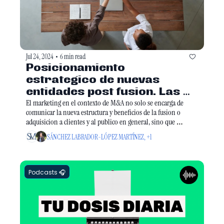
Jul 24, 2024
6 min read
•
Posicionamiento 
estrategico de nuevas 
entidades post fusion. Las 
claves de marketing para el 
El marketing en el contexto de M&A no solo se encarga de 
comunicar la nueva estructura y beneficios de la fusion o 
exito
adquisicion a clientes y al publico en general, sino que 
tambien facilita la integracion de culturas.
SÁNCHEZ LABRADOR-LÓPEZ MARTÍNEZ, +1
Podcasts 🎧