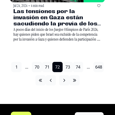
Jul 24, 2024
4 min read
•
Las tensiones por la 
invasión en Gaza están 
sacudiendo la previa de los 
Juegos Olímpicos.
A pocos días del inicio de los Juegos Olímpicos de París 2024, 
hay quienes piden que Israel sea excluido de la competencia 
por la invasión a Gaza y quienes defienden la participación de 
los atletas israelíes.  
1
...
70
71
72
73
74
...
648