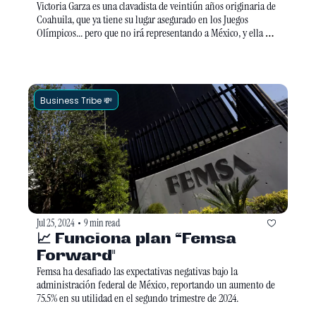
Victoria Garza es una clavadista de veintiún años originaria de 
Coahuila, que ya tiene su lugar asegurado en los Juegos 
Olímpicos... pero que no irá representando a México, y ella no 
es la primera. Otros atletas como Jonathan Ruvalcaba, han 
tenido que participar con otros países al no recibir apoyo 
suficiente de las autoridades mexicanas. 
Business Tribe 💸
Jul 25, 2024
9 min read
•
📈 Funciona plan “Femsa 
Forward"
Femsa ha desafiado las expectativas negativas bajo la 
administración federal de México, reportando un aumento de 
75.5% en su utilidad en el segundo trimestre de 2024. 