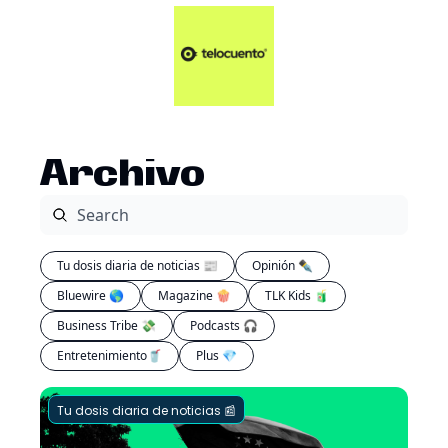
Artículos 📑
Tu Dosis Diaria de Not
Artículos 📑
Plus 💎
Opinión ✒️
Archivo
Entretenimiento🥤
Tu dosis diaria de noticias 📰
Opinión ✒️
Bluewire 🌎
Magazine 🍿
TLK Kids 🧃
Business Tribe 💸
Podcasts 🎧
Entretenimiento🥤
Plus 💎
Tu dosis diaria de noticias 📰