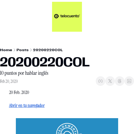
Artículos 📑
Tu Dosis Diaria de Not
Artículos 📑
Plus 💎
Opinión ✒️
Home
Posts
20200220COL
Entretenimiento🥤
20200220COL
10 puntos por hablar inglés
Feb 20, 2020
20 Feb. 2020
Abrir en tu navegador