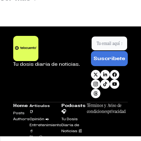
Suscríbete
Tu dosis diaria de noticias.
Términos y 
Aviso de 
Home
Podcasts 
Artículos 
condiciones
privacidad
🎧
📑
Posts
Authors
Opinión ✒️
Tu Dosis 
Entretenimiento
Diaria de 
🥤
Noticias 📰
Plus 💎