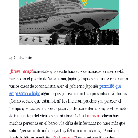
@Telokwento
¿Breve 
recap
?
Acuérdate que desde hace dos semanas, el crucero está 
parado en el puerto de Yokohama, Japón, después de que se reportaran 
varios casos de coronavirus. Ayer, el gobierno japonés 
permitió que 
empezaran a bajar
 algunos pasajeros que no han presentado síntomas. 
¿Cómo se sabe que están bien? Les hicieron pruebas y al parecer, el 
tiempo que pasaron a bordo ya sirvió de cuarentena porque el periodo 
de incubación del virus es de máximo 14 días.
Lo malo
Todavía hay 
muchas personas en el barco y la cifra de infectadas no hace más que 
subir. Ayer se confirmó que ya hay 621 con coronavirus, 79 más que 
desde la última medición.
¿Y ahora qué?
Los pasajeros liberados 