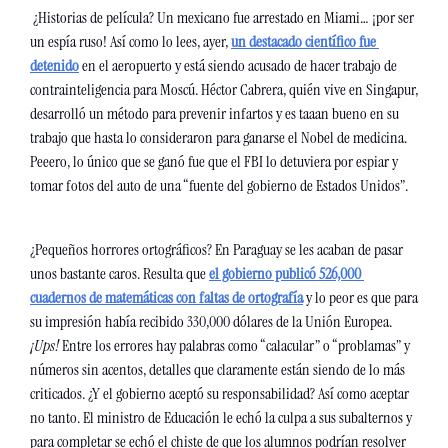
 ¿Historias de película? Un mexicano fue arrestado en Miami… ¡por ser 
un espía ruso! Así como lo lees, ayer, 
un destacado científico fue 
detenido
 en el aeropuerto y está siendo acusado de hacer trabajo de 
contrainteligencia para Moscú. Héctor Cabrera, quién vive en Singapur, 
desarrolló un método para prevenir infartos y es taaan bueno en su 
trabajo que hasta lo consideraron para ganarse el Nobel de medicina. 
Peeero, lo único que se ganó fue que el FBI lo detuviera por espiar y 
tomar fotos del auto de una “fuente del gobierno de Estados Unidos”.
¿Pequeños horrores ortográficos? En Paraguay se les acaban de pasar 
unos bastante caros. Resulta que 
el gobierno publicó 526,000 
cuadernos de matemáticas con faltas de ortografía
 y lo peor es que para 
su impresión había recibido 330,000 dólares de la Unión Europea. 
¡Ups! 
Entre los errores hay palabras como “calacular” o “problamas” y 
números sin acentos, detalles que claramente están siendo de lo más 
criticados. ¿Y el gobierno aceptó su responsabilidad? Así como aceptar 
no tanto. El ministro de Educación le echó la culpa a sus subalternos y 
para completar se echó el chiste de que los alumnos podrían resolver 