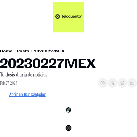
Artículos 📑
Tu Dosis Diaria de Not
Artículos 📑
Plus 💎
Opinión ✒️
Home
Posts
20230227MEX
Entretenimiento🥤
20230227MEX
Tu dosis diaria de noticias
Feb 27, 2023
Abrir en tu navegador