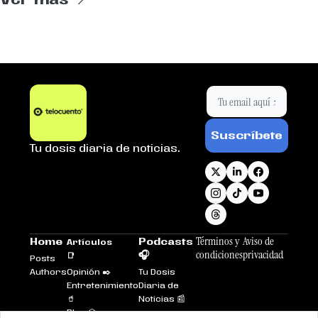
Suscríbete
Tu dosis diaria de noticias.
Términos y 
Aviso de 
Home
Podcasts 
Artículos 
condiciones
privacidad
🎧
📑
Posts
Authors
Opinión ✒️
Tu Dosis 
Entretenimiento
Diaria de 
🥤
Noticias 📰
Plus 💎