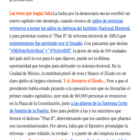
Las veces que hagan falta 
La lucha por la democracia 
mexa 
escribió un 
nuevo capítulo este domingo, cuando cientos de 
miles de personas 
volvieron a tomar las calles en defensa del Instituto Nacional Electoral 
y para protestar contra el “Plan B” de reforma electoral de AMLO,
que 
recientemente fue aprobado por el Senado
. Con pancartas que decían
“#MiVotoNoSeToca” y “#YoSoyINE”
, la gente de más de 100 ciudades 
del país alzó la voz para lo que dijeron, puede ser la última 
oportunidad que tengan para defender su sistema electoral. En la 
Ciudad de México, la multitud pintó de rosa y blanco el Zócalo en un 
claro guiño al órgano electoral. 
Y sí, llenaron el Zócalo… 
Pese a que el 
presidente había estado picando a la oposición con que no llenarían el 
primer cuadro capitalino, ayer más de 160,000 personas se reunieron 
en la Plaza de la Constitución, justo 
a las afueras de la Suprema Corte 
de Justicia de la Nación.
 Esto para pedirle a las y los ministros que 
frenen el dichoso “Plan B”, determinando que los cambios que plantea 
son inconstitucionales. Por ahora, falta que el Ejecutivo promulgue la 
reforma —puro trámite, la verdad— y a partir de ahí empieza la cuenta 