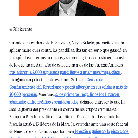
@Telokwento
Cuando el presidente de El Salvador, Nayib Bukele, prometió que iba a 
aplicar mano dura contra las pandillas, iba tan en serio que guardó en 
un cajón los derechos humanos y se puso la gorra de justiciero a costa 
de lo que fuera. A un año de esto, elementos de las Fuerzas Armadas 
trasladaron a 2,000 supuestos pandilleros a una nueva mega cárcel
, 
inaugurada a principios de este mes. Se llama 
Centro de 
Confinamiento del Terrorismo y podrá albergar en sus celdas a más de 
40,000 personas
. Mientras,
 a los primeros inquilinos los llevaron 
agachados entre regaños y semidesnudos
, dejando entrever lo que ha 
sido la guerra del presidente en contra de los grupos criminales. 
Aunque a Bukele le salió un asuntito en Estados Unidos, donde la 
Fiscalía acusó a 13 líderes de la Mara Salvatrucha ante una corte federal 
de Nueva York; el tema es que también
 le están siguiendo la pista a dos 