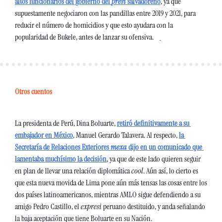
altos funcionarios del gobierno del 
presi 
salvadoreño
, ya que 
supuestamente negociaron con las pandillas entre 2019 y 2021, para 
reducir el número de homicidios y que esto ayudara con la 
popularidad de Bukele, antes de lanzar su ofensiva.    
Otros cuentos
La presidenta de Perú, Dina Boluarte, 
retiró definitivamente a su 
embajador en México
, Manuel Gerardo Talavera. Al respecto, 
la 
Secretaría de Relaciones Exteriores 
mexa 
dijo en un comunicado que 
lamentaba muchísimo la decisión
, ya que de este lado quieren seguir 
en plan de llevar una relación diplomática 
cool
. Aún así, lo cierto es 
que esta nueva movida de Lima pone aún más tensas las cosas entre los 
dos países latinoamericanos, mientras AMLO sigue defendiendo a su 
amigo Pedro Castillo, el 
expresi 
peruano destituido, y anda señalando 
la baja aceptación que tiene Boluarte en su Nación. 