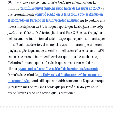
Oh damn, here we go again… 
Este 
finde
 nos enteramos que la 
ministra
 Yasmín Esquivel también pudo hacer de las suyas en 2009
, ya 
que presuntamente 
cometió plagio en la tesis con la que se graduó en 
el doctorado en Derecho de la Universidad Anáhuac
. Así lo destapó una 
nueva investigación de 
El País
, que reportó que la abogada hizo 
copy 
paste 
en el 46.5% de “su” texto. ¿Tanto así? Pues 209 de las 456 páginas 
del documento fueron tomadas de trabajos que se publicaron antes por 
otros 12 autores; de estos, al menos dos ya confirmaron que sí fueron 
plagiados. ¿Será que nadie se sentó con ella a enseñarle a citar en APA? 
Quien sabe, pero quien intentó explicar qué onda fue su abogado, 
Alejandro Romano, que salió a decir que no pensaran mal de su 
clienta, 
ya que todos fueron “descuidos” de la entonces doctorante
. 
Después del escándalo,
 la Universidad Anáhuac se lavó las manos en 
un comunicado
, donde dijo que no podría sancionar a Esquivel porque 
ya pasaron más de tres años desde que presentó el texto y ya no se 
puede “llevar a cabo una acción que la cuestione”.   