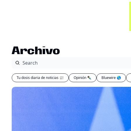
Archivo
Tu dosis diaria de noticias 📰
Opinión ✒️
Bluewire 🌎