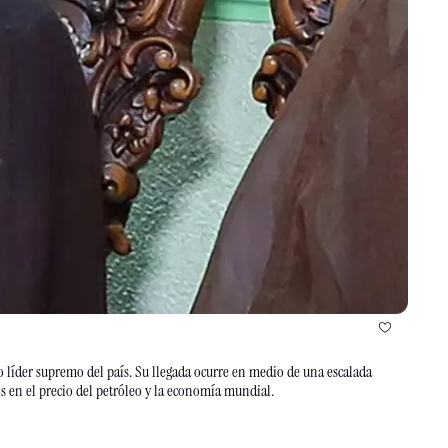
 líder supremo del país. Su llegada ocurre en medio de una escalada 
militar con bombardeos israelíes en Teherán y amenazas iraníes contra instalaciones petroleras, lo que ha encendido alertas globales por posibles impactos en el precio del petróleo y la economía mundial. 