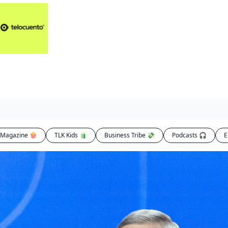
Artículos 📑
Artí
Pl
Op
En
Magazine 🍿
TLK Kids 🧃
Business Tribe 💸
Podcasts 🎧
E