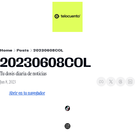
Artículos 📑
Tu Dosis Diaria de Not
Artículos 📑
Plus 💎
Opinión ✒️
Home
Posts
20230608COL
Entretenimiento🥤
20230608COL
Tu dosis diaria de noticias
Jun 8, 2023
Abrir en tu navegador