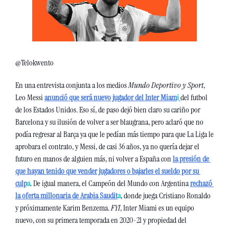
@Telokwento
En una entrevista conjunta a los medios 
Mundo Deportivo y Sport
, 
Leo Messi 
anunció que será nuevo jugador del Inter Miam
i
del futbol 
de los Estados Unidos. Eso sí, de paso dejó bien claro su cariño por 
Barcelona y su ilusión de volver a ser blaugrana, pero aclaró que no 
podía regresar al Barça ya que le pedían más tiempo para que La Liga le 
aprobara el contrato, y Messi, de casi 36 años, ya no quería dejar el 
futuro en manos de alguien más, ni volver a España con 
la presión de 
que hayan tenido que vender jugadores o bajarles el sueldo por su 
culp
a
. De igual manera, el Campeón del Mundo con Argentina 
rechazó 
la oferta millonaria de Arabia Saudit
a
, donde juega Cristiano Ronaldo 
y próximamente Karim Benzema. 
FYI
, Inter Miami es un equipo 
nuevo, con su primera temporada en 2020-21 y propiedad del 