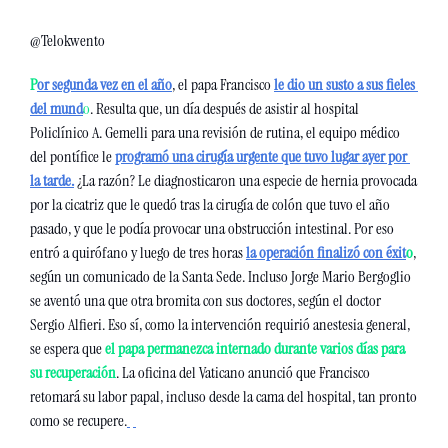
@Telokwento
P
or segunda vez en el año
, el papa Francisco 
le dio un susto a sus fieles 
del mund
o
. Resulta que, un día después de asistir al hospital 
Policlínico A. Gemelli para una revisión de rutina, el equipo médico 
del pontífice le 
programó una cirugía urgente que tuvo lugar ayer por 
la tarde
.
 ¿La razón? Le diagnosticaron una especie de hernia provocada 
por la cicatriz que le quedó tras la cirugía de colón que tuvo el año 
pasado, y que le podía provocar una obstrucción intestinal. Por eso 
entró a quirófano y luego de tres horas 
la operación finalizó con éxit
o
, 
según un comunicado de la Santa Sede. Incluso Jorge Mario Bergoglio 
se aventó una que otra bromita con sus doctores, según el doctor 
Sergio Alfieri. Eso sí, como la intervención requirió anestesia general, 
se espera que 
el papa permanezca internado durante varios días para 
su recuperación
. La oficina del Vaticano anunció que Francisco 
retomará su labor papal, incluso desde la cama del hospital, tan pronto 
como se recupere.