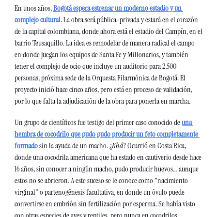
En unos años, 
Bogotá espera estrenar un moderno estadio y un 
complejo cultural.
 La obra será pública-privada y estará en el corazón 
de la capital colombiana, donde ahora está el estadio del Campín, en el 
barrio Teusaquillo. La idea es remodelar de manera radical el campo 
en donde juegan los equipos de Santa Fe y Millonarios, y también 
tener el complejo de ocio que incluye un auditorio para 2,500 
personas, próxima sede de la Orquesta Filarmónica de Bogotá. El 
proyecto inició hace cinco años, pero está en proceso de validación, 
por lo que falta la adjudicación de la obra para ponerla en marcha. 
Un grupo de científicos fue testigo del primer caso conocido de 
una 
hembra de cocodrilo que pudo pudo producir un feto completamente 
formado
 sin la ayuda de un macho. ¿
Khá
? Ocurrió en Costa Rica, 
donde una cocodrila americana que ha estado en cautiverio desde hace 
16 años, sin conocer a ningún macho, pudo producir huevos… aunque 
estos no se abrieron. A este suceso se le conoce como "nacimiento 
virginal" o partenogénesis facultativa, en donde un óvulo puede 
convertirse en embrión sin fertilización por esperma. Se había visto 
con otras especies de aves y reptiles, pero nunca en cocodrilos. 