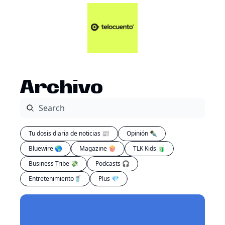
Artículos 📑
Tu Dosis Diaria de Not
Artículos 📑
Plus 💎
Opinión ✒️
Archivo
Entretenimiento🥤
Tu dosis diaria de noticias 📰
Opinión ✒️
Bluewire 🌎
Magazine 🍿
TLK Kids 🧃
Business Tribe 💸
Podcasts 🎧
Entretenimiento🥤
Plus 💎