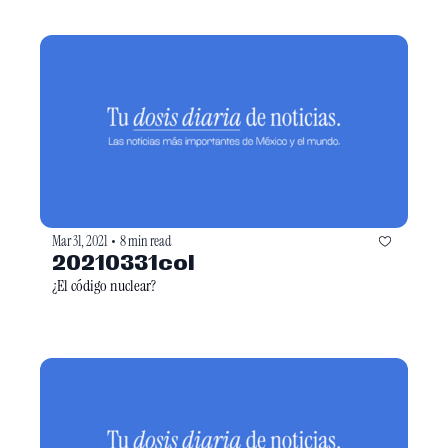
Mar 31, 2021
8 min read
•
20210331col
¿El código nuclear? 