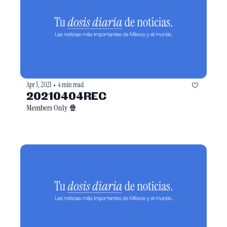
Apr 3, 2021
4 min read
•
20210404REC
Members Only 🍿