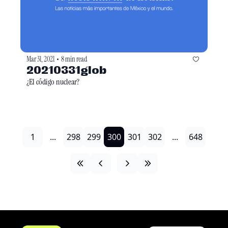
Mar 31, 2021
8 min read
•
20210331glob
¿El código nuclear? 
1
...
298
299
300
301
302
...
648