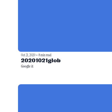
Oct 21, 2020
8 min read
•
20201021glob
Google it