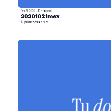
Oct 21, 2020
12 min read
•
20201021mex
El primer cara a cara