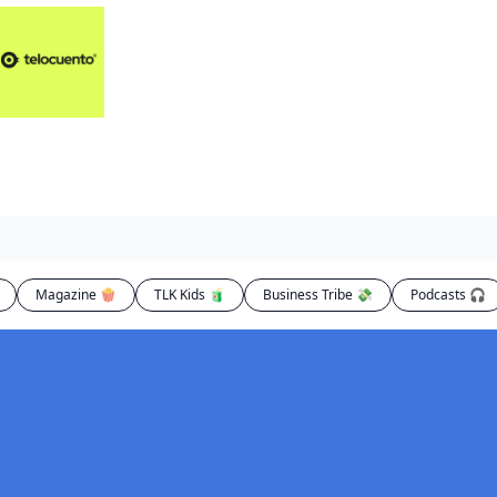
Artículos 📑
Artí
Pl
Op
En
Magazine 🍿
TLK Kids 🧃
Business Tribe 💸
Podcasts 🎧