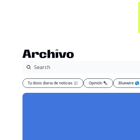
Archivo
Tu dosis diaria de noticias 📰
Opinión ✒️
Bluewire 🌎