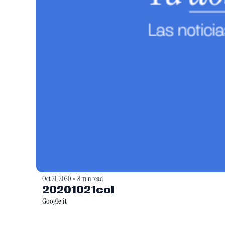
Oct 21, 2020
8 min read
•
20201021col
Google it