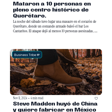
Mataron a 10 personas en 
pleno centro histórico de 
Querétaro. 
La noche del sábado tuvo lugar una masacre en el corazón de 
Querétaro, donde un comando armado baleó el bar Los 
Cantaritos. El ataque dejó al menos 10 personas asesinadas, 
siete hombres y tres mujeres, además de otras 13 heridas. De su 
lado, el gobernador Mauricio Kuri condenó los hechos y 
prometió buscar a los responsables.
Business Tribe 💸
Nov 11, 2024
4 min read
•
Steve Madden huyó de China 
y quiere fabricar en México 