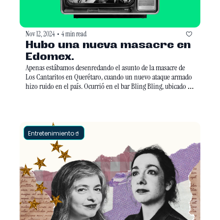
Nov 12, 2024
4 min read
•
Hubo una nueva masacre en 
Edomex.
Apenas estábamos desenredando el asunto de la masacre de 
Los Cantaritos en Querétaro, cuando un nuevo ataque armado 
hizo ruido en el país. Ocurrió en el bar Bling Bling, ubicado en 
Cuautitlán Izcalli, Edomex. En este lugar, un grupo de sicarios 
soltó disparos en la madrugada, dejando al menos seis 
asesinados.
Entretenimiento🥤