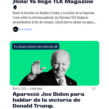
¡Hola! Ya llegó TLK Magazine 
🍿
Entre la elección en Estados Unidos y la sesión de la Suprema 
Corte sobre la reforma judicial, las Palomas TLK llegaron 
arrastrándose al fin de semana. Quizá fueron tantas sus ganas 
de desconectarse que la Magazine de hoy viene con varios 
Te lo cuento
planazos que no te puedes perder. Pásale adelante... 
Tu dosis diaria de noticias 📰
Nov 8, 2024
4 min read
•
Apareció Joe Biden para 
hablar de la victoria de 
Donald Trump. 