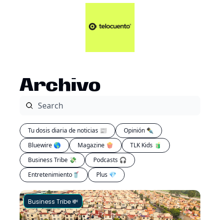
Artículos 📑
Tu Dosis Diaria de Not
Artículos 📑
Plus 💎
Opinión ✒️
Archivo
Entretenimiento🥤
Tu dosis diaria de noticias 📰
Opinión ✒️
Bluewire 🌎
Magazine 🍿
TLK Kids 🧃
Business Tribe 💸
Podcasts 🎧
Entretenimiento🥤
Plus 💎
Business Tribe 💸