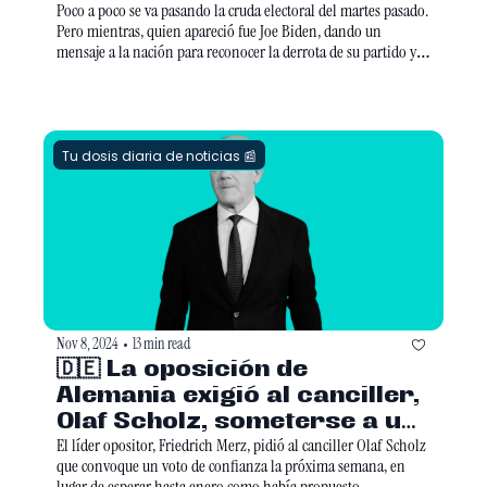
Poco a poco se va pasando la cruda electoral del martes pasado. 
Pero mientras, quien apareció fue Joe Biden, dando un 
mensaje a la nación para reconocer la derrota de su partido y 
asegurar que el cambio de estafeta presidencial será ordenado. 
Eso sí, por ahí le tiró una pedrada al magnate...
Tu dosis diaria de noticias 📰
Nov 8, 2024
13 min read
•
🇩🇪 La oposición de 
Alemania exigió al canciller, 
Olaf Scholz, someterse a un 
voto de confianza
El líder opositor, Friedrich Merz, pidió al canciller Olaf Scholz 
que convoque un voto de confianza la próxima semana, en 
lugar de esperar hasta enero como había propuesto 