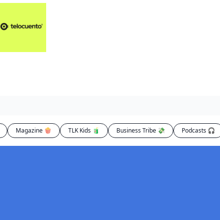
Artículos 📑
Artí
Pl
Op
En
Magazine 🍿
TLK Kids 🧃
Business Tribe 💸
Podcasts 🎧