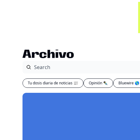
Archivo
Tu dosis diaria de noticias 📰
Opinión ✒️
Bluewire 🌎