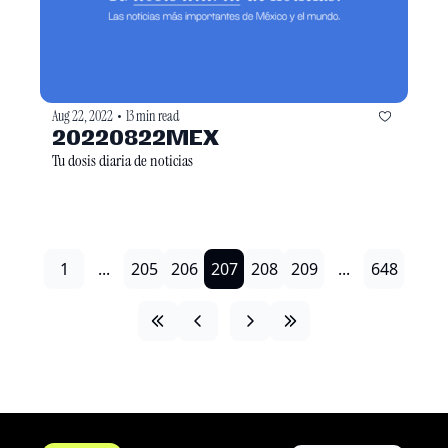
Aug 22, 2022
13 min read
•
20220822MEX
Tu dosis diaria de noticias
1
...
205
206
207
208
209
...
648