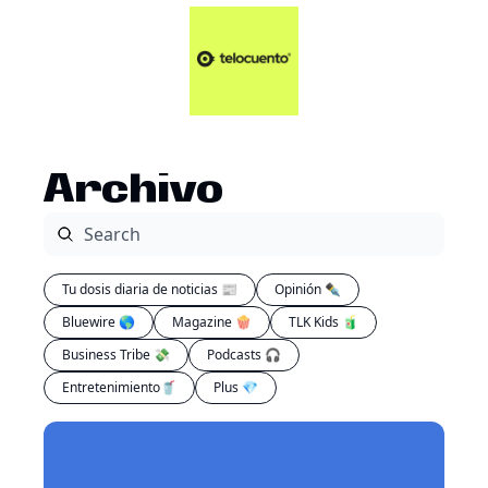
Artículos 📑
Tu Dosis Diaria de Not
Artículos 📑
Plus 💎
Opinión ✒️
Archivo
Entretenimiento🥤
Tu dosis diaria de noticias 📰
Opinión ✒️
Bluewire 🌎
Magazine 🍿
TLK Kids 🧃
Business Tribe 💸
Podcasts 🎧
Entretenimiento🥤
Plus 💎