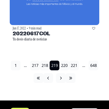
Jun 17, 2022
9 min read
•
20220617COL
Tu dosis diaria de noticias
1
...
217
218
219
220
221
...
648