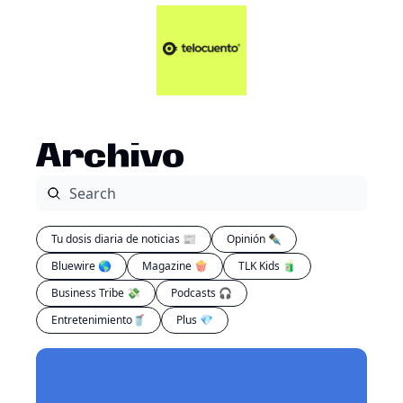
Artículos 📑
Tu Dosis Diaria de Not
Artículos 📑
Plus 💎
Opinión ✒️
Archivo
Entretenimiento🥤
Tu dosis diaria de noticias 📰
Opinión ✒️
Bluewire 🌎
Magazine 🍿
TLK Kids 🧃
Business Tribe 💸
Podcasts 🎧
Entretenimiento🥤
Plus 💎