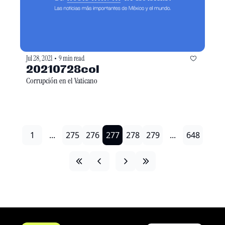
Jul 28, 2021
9 min read
•
20210728col
Corrupción en el Vaticano
1
...
275
276
277
278
279
...
648