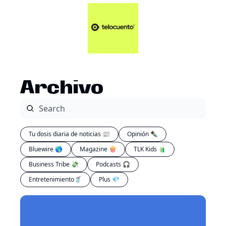
Artículos 📑
Tu Dosis Diaria de Not
Artículos 📑
Plus 💎
Opinión ✒️
Archivo
Entretenimiento🥤
Tu dosis diaria de noticias 📰
Opinión ✒️
Bluewire 🌎
Magazine 🍿
TLK Kids 🧃
Business Tribe 💸
Podcasts 🎧
Entretenimiento🥤
Plus 💎