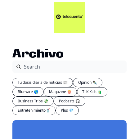
Artículos 📑
Tu Dosis Diaria de Not
Artículos 📑
Plus 💎
Opinión ✒️
Archivo
Entretenimiento🥤
Tu dosis diaria de noticias 📰
Opinión ✒️
Bluewire 🌎
Magazine 🍿
TLK Kids 🧃
Business Tribe 💸
Podcasts 🎧
Entretenimiento🥤
Plus 💎