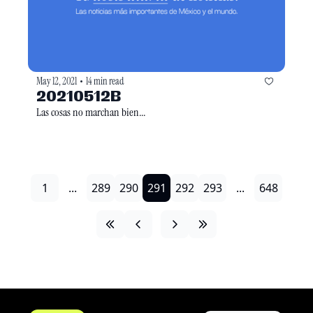
May 12, 2021
14 min read
•
20210512B
Las cosas no marchan bien...
1
...
289
290
291
292
293
...
648