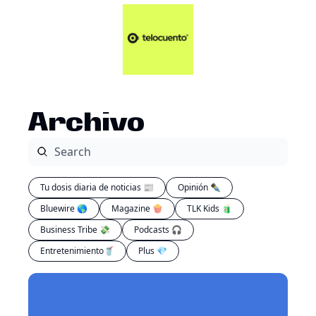
Artículos 📑
Tu Dosis Diaria de Not
Artículos 📑
Plus 💎
Opinión ✒️
Archivo
Entretenimiento🥤
Tu dosis diaria de noticias 📰
Opinión ✒️
Bluewire 🌎
Magazine 🍿
TLK Kids 🧃
Business Tribe 💸
Podcasts 🎧
Entretenimiento🥤
Plus 💎