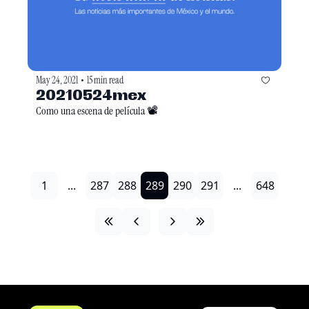
May 24, 2021
15 min read
•
20210524mex
Como una escena de película 📽
1
...
287
288
289
290
291
...
648