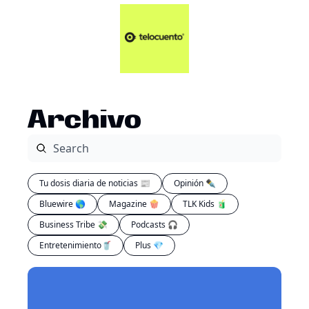
Artículos 📑
Tu Dosis Diaria de Not
Artículos 📑
Plus 💎
Opinión ✒️
Archivo
Entretenimiento🥤
Tu dosis diaria de noticias 📰
Opinión ✒️
Bluewire 🌎
Magazine 🍿
TLK Kids 🧃
Business Tribe 💸
Podcasts 🎧
Entretenimiento🥤
Plus 💎