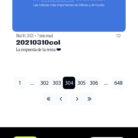
Mar 10, 2021
7 min read
•
20210310col
La respuesta de la reina 👑
1
...
302
303
304
305
306
...
648