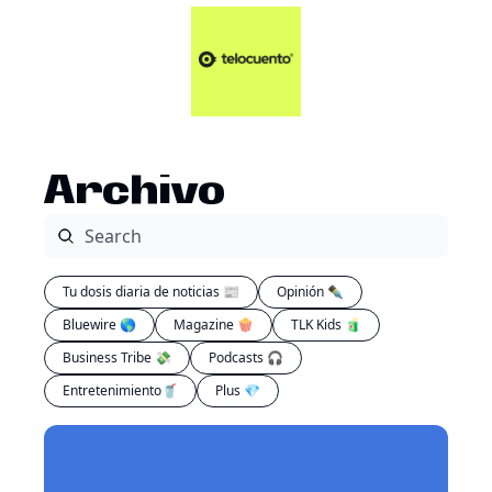
Artículos 📑
Tu Dosis Diaria de Not
Artículos 📑
Plus 💎
Opinión ✒️
Archivo
Entretenimiento🥤
Tu dosis diaria de noticias 📰
Opinión ✒️
Bluewire 🌎
Magazine 🍿
TLK Kids 🧃
Business Tribe 💸
Podcasts 🎧
Entretenimiento🥤
Plus 💎