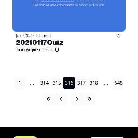
Jan 17, 2021
1 min read
•
20210117Quiz
Tu mega quiz mensual 🙌
1
...
314
315
316
317
318
...
648