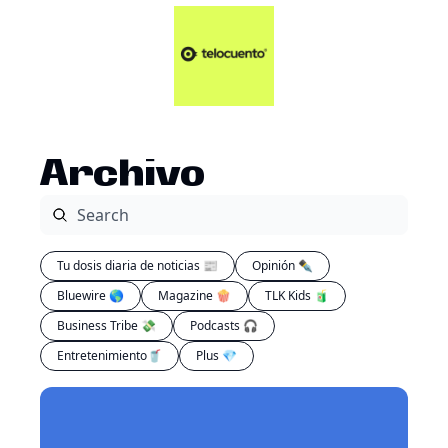
Artículos 📑
Tu Dosis Diaria de Not
Artículos 📑
Plus 💎
Opinión ✒️
Archivo
Entretenimiento🥤
Tu dosis diaria de noticias 📰
Opinión ✒️
Bluewire 🌎
Magazine 🍿
TLK Kids 🧃
Business Tribe 💸
Podcasts 🎧
Entretenimiento🥤
Plus 💎