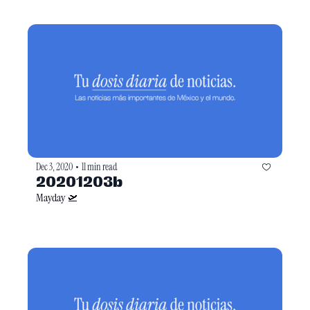
Dec 3, 2020
11 min read
•
20201203b
Mayday 🛫