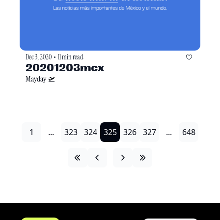
Dec 3, 2020
11 min read
•
20201203mex
Mayday 🛫
1
...
323
324
325
326
327
...
648