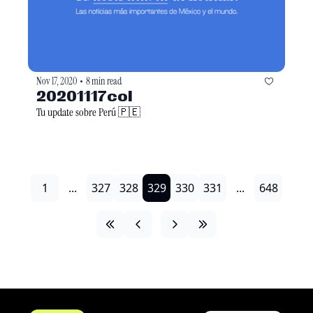
Nov 17, 2020
8 min read
•
20201117col
Tu update sobre Perú 🇵🇪
1
...
327
328
329
330
331
...
648