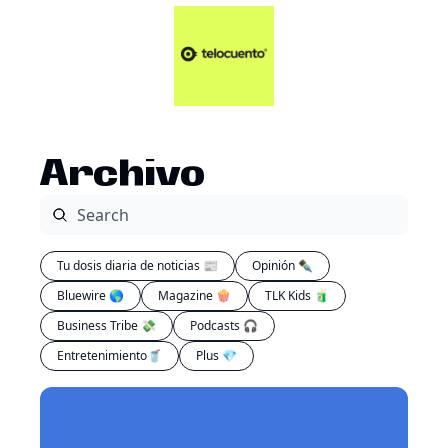
Artículos 📑
Tu Dosis Diaria de Not
Artículos 📑
Plus 💎
Opinión ✒️
Archivo
Entretenimiento🥤
Tu dosis diaria de noticias 📰
Opinión ✒️
Bluewire 🌎
Magazine 🍿
TLK Kids 🧃
Business Tribe 💸
Podcasts 🎧
Entretenimiento🥤
Plus 💎