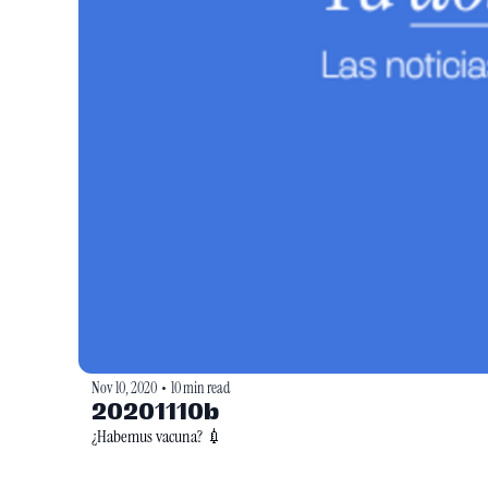
Nov 10, 2020
10 min read
•
20201110b
¿Habemus vacuna? 💉