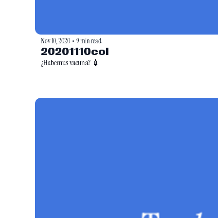
Nov 10, 2020
9 min read
•
20201110col
¿Habemus vacuna? 💉