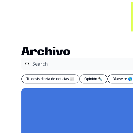
Archivo
Tu dosis diaria de noticias 📰
Opinión ✒️
Bluewire 🌎