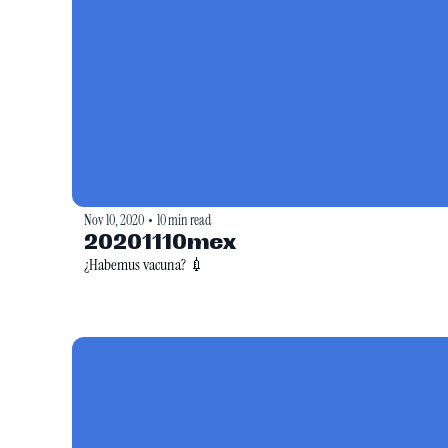
Nov 10, 2020
10 min read
•
20201110mex
¿Habemus vacuna? 💉