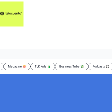
Artículos 📑
Artí
Pl
Op
En
Magazine 🍿
TLK Kids 🧃
Business Tribe 💸
Podcasts 🎧