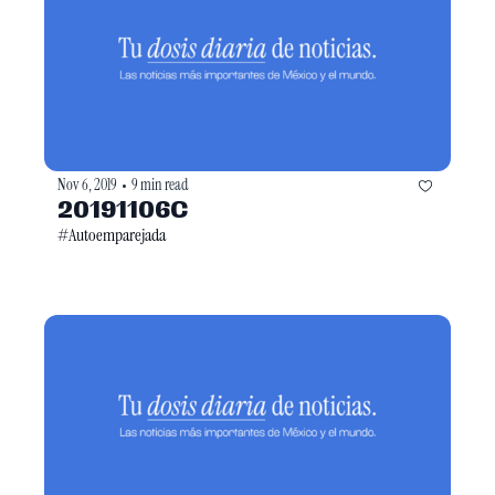
Nov 6, 2019
9 min read
•
20191106C
#Autoemparejada