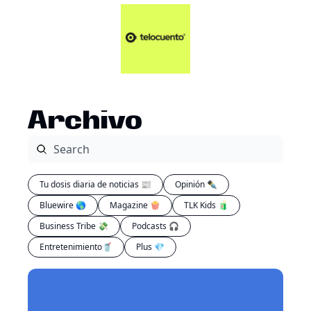
Artículos 📑
Tu Dosis Diaria de Not
Artículos 📑
Plus 💎
Opinión ✒️
Archivo
Entretenimiento🥤
Tu dosis diaria de noticias 📰
Opinión ✒️
Bluewire 🌎
Magazine 🍿
TLK Kids 🧃
Business Tribe 💸
Podcasts 🎧
Entretenimiento🥤
Plus 💎