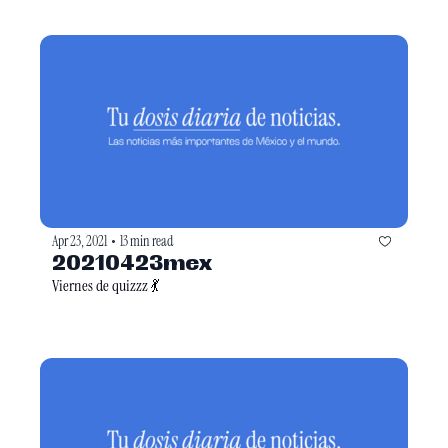
Apr 23, 2021
13 min read
•
20210423mex
Viernes de quizzz 💃