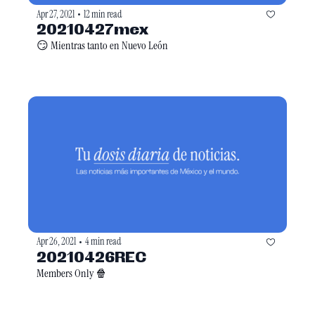
Apr 27, 2021
12 min read
•
20210427mex
😏 Mientras tanto en Nuevo León 
Apr 26, 2021
4 min read
•
20210426REC
Members Only 🍿