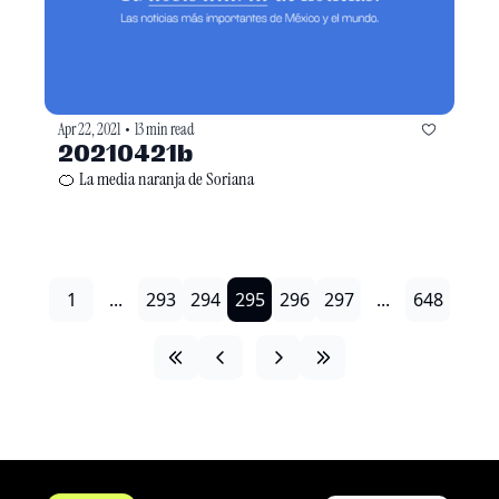
Apr 22, 2021
13 min read
•
20210421b
🍊 La media naranja de Soriana
1
...
293
294
295
296
297
...
648