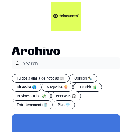
Artículos 📑
Tu Dosis Diaria de Not
Artículos 📑
Plus 💎
Opinión ✒️
Archivo
Entretenimiento🥤
Tu dosis diaria de noticias 📰
Opinión ✒️
Bluewire 🌎
Magazine 🍿
TLK Kids 🧃
Business Tribe 💸
Podcasts 🎧
Entretenimiento🥤
Plus 💎